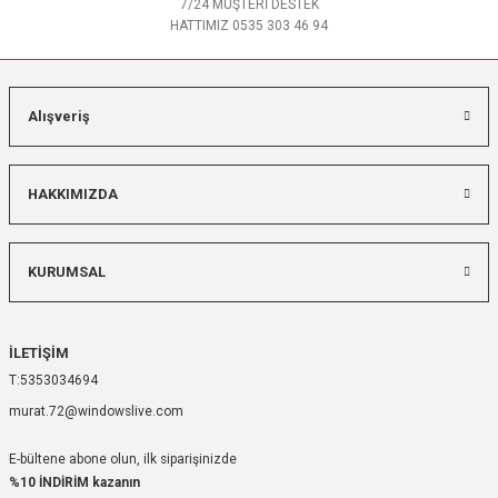
7/24 MÜŞTERİ DESTEK
HATTIMIZ 0535 303 46 94
Alışveriş
HAKKIMIZDA
KURUMSAL
İLETİŞİM
5353034694
murat.72@windowslive.com
E-bültene abone olun, ilk siparişinizde
%10 İNDİRİM kazanın