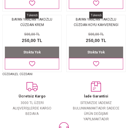
Tükendi
Tükendi
BAYAN YANDAN TAKOZLU
BAYAN YANDAN TAKOZLU
CÜZDAN KREM
CÜZDAN KOYU KAHVERENGİ
500,00 TL
500,00 TL
250,00 TL
250,00 TL
Stokta Yok
Stokta Yok
CÜZDAN,EL CÜZDANI
Ücretsiz Kargo
İade Garantisi
3000 TL ÜZERİ
SİTEMİZDE İADEMİZ
ALIŞVERİŞLERDE KARGO
BULUNMAMAKTADIR SADECE
BEDAVA
ÜRÜN DEĞİŞİMİ
YAPILMAKTADIR