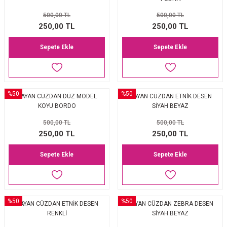
EŞARP
500,00 TL
500,00 TL
250,00 TL
250,00 TL
 EŞARP
AL
Sepete Ekle
Sepete Ekle
İPEK EŞARP 2025-2026 SONBAHAR KIŞ
M JAKAR ŞAL
GRAM EŞARP
ği İpek Koton Şal
%50
%50
BAYAN CÜZDAN DÜZ MODEL
BAYAN CÜZDAN ETNİK DESEN
KOYU BORDO
SİYAH BEYAZ
ARP
500,00 TL
500,00 TL
 EŞARP
LI ŞAL
250,00 TL
250,00 TL
Sepete Ekle
Sepete Ekle
EŞARP
KARLI ŞAL
 ŞAL
%50
%50
BAYAN CÜZDAN ETNİK DESEN
BAYAN CÜZDAN ZEBRA DESEN
 ŞAL
RENKLİ
SİYAH BEYAZ