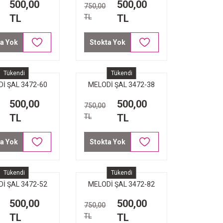
500,00
500,00
750,00
TL
TL
TL
a Yok
Stokta Yok
Tükendi
Tükendi
İ ŞAL 3472-60
MELODİ ŞAL 3472-38
GOLD SARI
SAKS MAVİ
500,00
500,00
750,00
TL
TL
TL
a Yok
Stokta Yok
Tükendi
Tükendi
İ ŞAL 3472-52
MELODİ ŞAL 3472-82
ŞNE ÇÜRÜĞÜ
PATLICAN MORU
500,00
500,00
750,00
TL
TL
TL