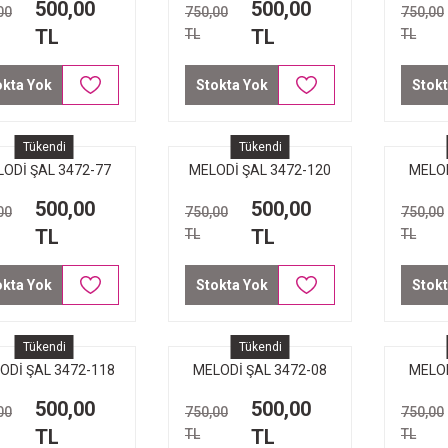
500,00
500,00
00
750,00
750,00
PÜSKÜL
TL
TL
TL
TL
okta Yok
Stokta Yok
Stokt
Tükendi
Tükendi
ODİ ŞAL 3472-77
MELODİ ŞAL 3472-120
MELOD
ORDO LACİVERT
GOLD GÜMÜŞ
500,00
500,00
00
750,00
750,00
PÜSKÜL
TL
TL
TL
TL
okta Yok
Stokta Yok
Stokt
Tükendi
Tükendi
ODİ ŞAL 3472-118
MELODİ ŞAL 3472-08
MELOD
GÜL KURUSU
GOLD
Vİ
500,00
500,00
00
750,00
750,00
TL
TL
TL
TL