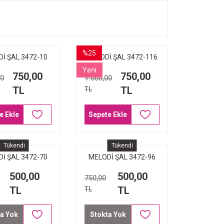
%25
İ ŞAL 3472-10
MELODİ ŞAL 3472-116
PÜSKÜL SİYAH
KUM BEJİ
Yeni
750,00
750,00
00
1.000,00
TL
TL
TL
e Ekle
Sepete Ekle
Tükendi
Tükendi
İ ŞAL 3472-70
MELODİ ŞAL 3472-96
MOR
BEBE MAVİSİ
500,00
500,00
750,00
TL
TL
TL
a Yok
Stokta Yok