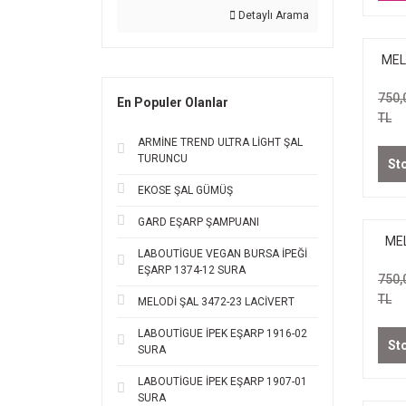
Detaylı Arama
MEL
750,
En Populer Olanlar
TL
ARMİNE TREND ULTRA LİGHT ŞAL
TURUNCU
St
EKOSE ŞAL GÜMÜŞ
GARD EŞARP ŞAMPUANI
MEL
LABOUTİGUE VEGAN BURSA İPEĞİ
Z
EŞARP 1374-12 SURA
750,
TL
MELODİ ŞAL 3472-23 LACİVERT
LABOUTİGUE İPEK EŞARP 1916-02
St
SURA
LABOUTİGUE İPEK EŞARP 1907-01
SURA