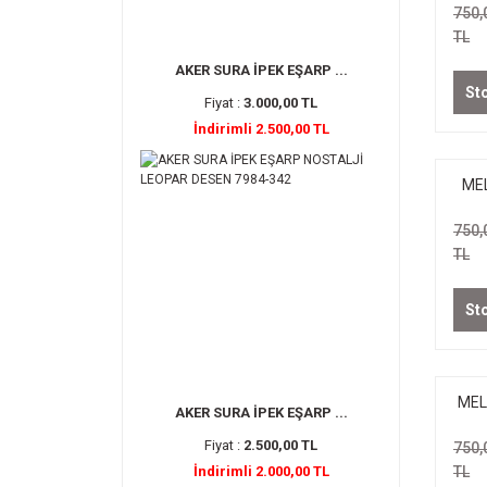
750,
TL
AKER SURA İPEK EŞARP ...
St
Fiyat :
3.000,00 TL
İndirimli 2.500,00 TL
MEL
B
750,
TL
St
MEL
AKER SURA İPEK EŞARP ...
Fiyat :
2.500,00 TL
750,
İndirimli 2.000,00 TL
TL