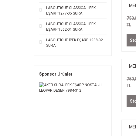
MEL
LABOUTİGUE CLASSICAL İPEK
P
EŞARP 1277-05 SURA
750,
PÜ
LABOUTİGUE CLASSICAL İPEK
TL
EŞARP 1562-01 SURA
LABOUTİGUE İPEK EŞARP 1938-02
St
SURA
MEL
Sponsor Ürünler
750,
TL
St
MEL