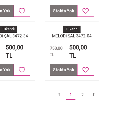
a Yok
Stokta Yok
Tükendi
Tükendi
İ ŞAL 3472-34
MELODİ ŞAL 3472-04
FİLDİŞİ
PUDRA GOLD PÜSKÜL
500,00
500,00
750,00
TL
TL
TL
a Yok
Stokta Yok
1
2