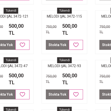
Tükendi
Tükendi
ODİ ŞAL 3472-121
MELODİ ŞAL 3472-115
MELOD
PETROL MOR
MOR
500,00
500,00
00
750,00
750,00
TL
TL
TL
TL
okta Yok
Stokta Yok
Stokt
Tükendi
Tükendi
ODİ ŞAL 3472-47
MELODİ ŞAL 3472-93
MELOD
ÜMRÜT BORDO
BORDO
500,00
500,00
00
750,00
750,00
PÜSKÜL
TL
TL
TL
TL
okta Yok
Stokta Yok
Stokt
Tükendi
Tükendi