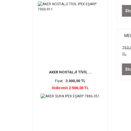
St
MEL
750,
TL
St
AKER NOSTALJİ TİVİL ...
Fiyat :
3.000,00 TL
İndirimli 2.500,00 TL