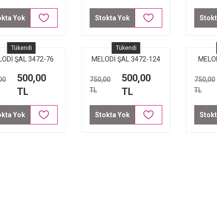
okta Yok
Stokta Yok
Stokt
Tükendi
Tükendi
ODİ ŞAL 3472-76
MELODİ ŞAL 3472-124
MELOD
TURUNCU
PEMBE GOLD PÜSKÜL
500,00
500,00
00
750,00
750,00
TL
TL
TL
TL
okta Yok
Stokta Yok
Stokt