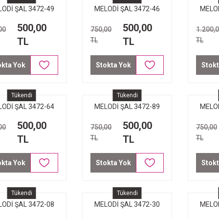
ODİ ŞAL 3472-49
MELODİ ŞAL 3472-46
MELOD
EMBE SU YEŞİLİ
FUŞYA YEŞİL PÜSKÜL
500,00
500,00
00
750,00
1.200,
SKÜL NAR ÇİÇEĞİ
TL
TL
TL
TL
okta Yok
Stokta Yok
Stokt
Tükendi
Tükendi
ODİ ŞAL 3472-64
MELODİ ŞAL 3472-89
MELOD
YEŞİL MAVİ
BAKIR
500,00
500,00
00
750,00
750,00
TL
TL
TL
TL
okta Yok
Stokta Yok
Stokt
Tükendi
Tükendi
ODİ ŞAL 3472-08
MELODİ ŞAL 3472-30
MELOD
BORDO
SU YEŞİLİ PEMBE
K