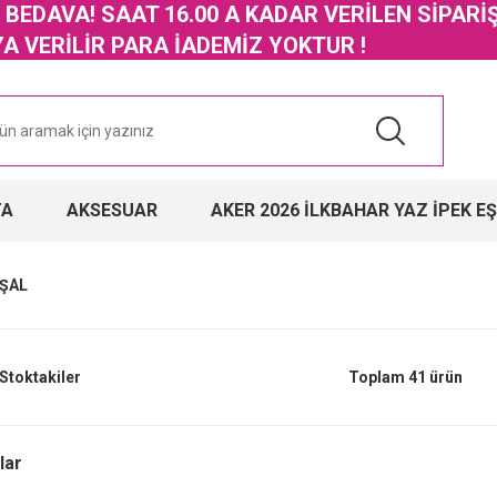
GO BEDAVA! SAAT 16.00 A KADAR VERİLEN SİPARİ
 VERİLİR PARA İADEMİZ YOKTUR !
TA
AKSESUAR
AKER 2026 İLKBAHAR YAZ İPEK E
ŞAL
Stoktakiler
Toplam 41 ürün
lar