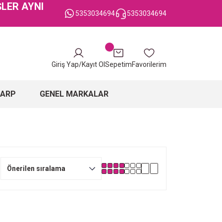
ŞLER AYNI
5353034694
5353034694
Giriş Yap/Kayıt Ol
Sepetim
Favorilerim
ŞARP
GENEL MARKALAR