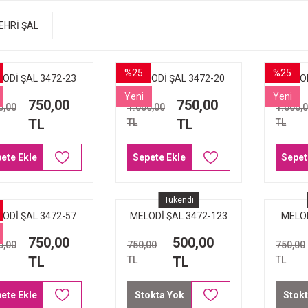
EHRİ ŞAL
%25
%25
ODİ ŞAL 3472-23
MELODİ ŞAL 3472-20
MELOD
LACİVERT
GÜMÜŞ
GRİ 
Yeni
Yeni
750,00
750,00
0,00
1.000,00
1.000,
TL
TL
TL
TL
ete Ekle
Sepete Ekle
Sepet
Tükendi
ODİ ŞAL 3472-57
MELODİ ŞAL 3472-123
MELOD
DO SİYAH PÜSKÜL
KİREMİT
750,00
500,00
0,00
750,00
750,00
TL
TL
TL
TL
ete Ekle
Stokta Yok
Stokt