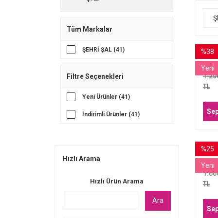
Ş
Tüm Markalar
ŞEHRİ ŞAL (41)
%38
MEL
Yeni
1.20
Filtre Seçenekleri
TL
Yeni Ürünler (41)
Sep
İndirimli Ürünler (41)
%25
MEL
Hızlı Arama
BOR
Yeni
1.00
Hızlı Ürün Arama
TL
Ara
Sep