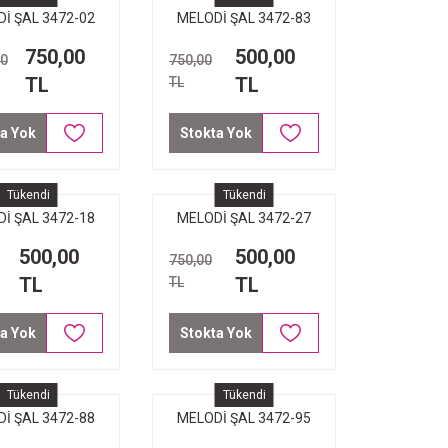
İ ŞAL 3472-02
MELODİ ŞAL 3472-83
GÜMÜŞ
PETROL MAVİ
750,00
500,00
00
750,00
TL
TL
TL
a Yok
Stokta Yok
Tükendi
Tükendi
İ ŞAL 3472-18
MELODİ ŞAL 3472-27
AÇIK YEŞİL
YEŞİL FUŞYA PÜSKÜL
500,00
500,00
750,00
TL
TL
TL
a Yok
Stokta Yok
Tükendi
Tükendi
İ ŞAL 3472-88
MELODİ ŞAL 3472-95
IRIK BEYAZ
PUDRA