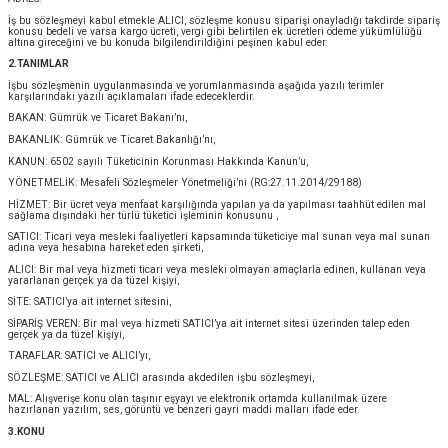
İş bu sözleşmeyi kabul etmekle ALICI, sözleşme konusu siparişi onayladığı takdirde sipariş
P 2025-2026 SONBAHAR KIŞ
E MONOGRAM ŞAL
konusu bedeli ve varsa kargo ücreti, vergi gibi belirtilen ek ücretleri ödeme yükümlülüğü
altına gireceğini ve bu konuda bilgilendirildiğini peşinen kabul eder.
2.TANIMLAR
M JAKAR EŞARP
İNKIL MEDİNE İPEĞİ ŞAL
İşbu sözleşmenin uygulanmasında ve yorumlanmasında aşağıda yazılı terimler
karşılarındaki yazılı açıklamaları ifade edeceklerdir.
BAKAN: Gümrük ve Ticaret Bakanı’nı,
OOLTUCH PAMUK EŞARP
L
BAKANLIK: Gümrük ve Ticaret Bakanlığı’nı,
KANUN: 6502 sayılı Tüketicinin Korunması Hakkında Kanun’u,
GEL ŞİFON EŞARP
YÖNETMELİK: Mesafeli Sözleşmeler Yönetmeliği’ni (RG:27.11.2014/29188)
HİZMET: Bir ücret veya menfaat karşılığında yapılan ya da yapılması taahhüt edilen mal
sağlama dışındaki her türlü tüketici işleminin konusunu ,
LİĞİ İPEK KOTON EŞARP
SATICI: Ticari veya mesleki faaliyetleri kapsamında tüketiciye mal sunan veya mal sunan
adına veya hesabına hareket eden şirketi,
 EŞARP
LÜ ŞAL
ALICI: Bir mal veya hizmeti ticari veya mesleki olmayan amaçlarla edinen, kullanan veya
yararlanan gerçek ya da tüzel kişiyi,
SİTE: SATICI’ya ait internet sitesini,
ARP
E İPEĞİ ŞAL
SİPARİŞ VEREN: Bir mal veya hizmeti SATICI’ya ait internet sitesi üzerinden talep eden
gerçek ya da tüzel kişiyi,
TARAFLAR: SATICI ve ALICI’yı,
L İPEK EŞARP
O ŞAL
SÖZLEŞME: SATICI ve ALICI arasında akdedilen işbu sözleşmeyi,
MAL: Alışverişe konu olan taşınır eşyayı ve elektronik ortamda kullanılmak üzere
hazırlanan yazılım, ses, görüntü ve benzeri gayri maddi malları ifade eder.
ARP
ŞAL
3.KONU