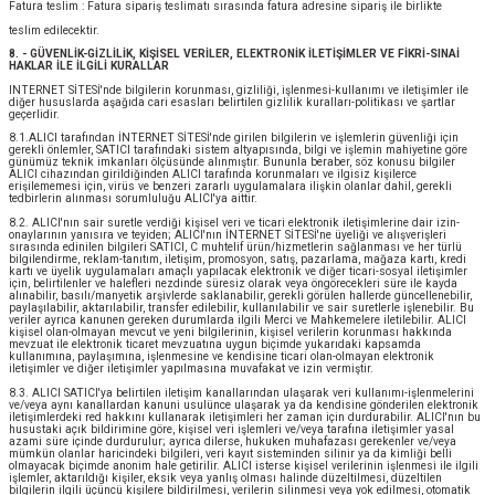
Fatura teslim : Fatura sipariş teslimatı sırasında fatura adresine sipariş ile birlikte
teslim edilecektir.
8. - GÜVENLİK-GİZLİLİK, KİŞİSEL VERİLER, ELEKTRONİK İLETİŞİMLER VE FİKRİ-SINAİ
HAKLAR İLE İLGİLİ KURALLAR
INTERNET SİTESİ'nde bilgilerin korunması, gizliliği, işlenmesi-kullanımı ve iletişimler ile
diğer hususlarda aşağıda cari esasları belirtilen gizlilik kuralları-politikası ve şartlar
geçerlidir.
8.1.ALICI tarafından İNTERNET SİTESİ'nde girilen bilgilerin ve işlemlerin güvenliği için
gerekli önlemler, SATICI tarafındaki sistem altyapısında, bilgi ve işlemin mahiyetine göre
günümüz teknik imkanları ölçüsünde alınmıştır. Bununla beraber, söz konusu bilgiler
ALICI cihazından girildiğinden ALICI tarafında korunmaları ve ilgisiz kişilerce
erişilememesi için, virüs ve benzeri zararlı uygulamalara ilişkin olanlar dahil, gerekli
tedbirlerin alınması sorumluluğu ALICI'ya aittir.
8.2. ALICI'nın sair suretle verdiği kişisel veri ve ticari elektronik iletişimlerine dair izin-
onaylarının yanısıra ve teyiden; ALICI'nın İNTERNET SİTESİ'ne üyeliği ve alışverişleri
sırasında edinilen bilgileri SATICI, C muhtelif ürün/hizmetlerin sağlanması ve her türlü
bilgilendirme, reklam-tanıtım, iletişim, promosyon, satış, pazarlama, mağaza kartı, kredi
kartı ve üyelik uygulamaları amaçlı yapılacak elektronik ve diğer ticari-sosyal iletişimler
için, belirtilenler ve halefleri nezdinde süresiz olarak veya öngörecekleri süre ile kayda
alınabilir, basılı/manyetik arşivlerde saklanabilir, gerekli görülen hallerde güncellenebilir,
paylaşılabilir, aktarılabilir, transfer edilebilir, kullanılabilir ve sair suretlerle işlenebilir. Bu
veriler ayrıca kanunen gereken durumlarda ilgili Merci ve Mahkemelere iletilebilir. ALICI
kişisel olan-olmayan mevcut ve yeni bilgilerinin, kişisel verilerin korunması hakkında
mevzuat ile elektronik ticaret mevzuatına uygun biçimde yukarıdaki kapsamda
kullanımına, paylaşımına, işlenmesine ve kendisine ticari olan-olmayan elektronik
iletişimler ve diğer iletişimler yapılmasına muvafakat ve izin vermiştir.
8.3. ALICI SATICI'ya belirtilen iletişim kanallarından ulaşarak veri kullanımı-işlenmelerini
ve/veya aynı kanallardan kanuni usulünce ulaşarak ya da kendisine gönderilen elektronik
iletişimlerdeki red hakkını kullanarak iletişimleri her zaman için durdurabilir. ALICI'nın bu
husustaki açık bildirimine göre, kişisel veri işlemleri ve/veya tarafına iletişimler yasal
azami süre içinde durdurulur; ayrıca dilerse, hukuken muhafazası gerekenler ve/veya
mümkün olanlar haricindeki bilgileri, veri kayıt sisteminden silinir ya da kimliği belli
olmayacak biçimde anonim hale getirilir. ALICI isterse kişisel verilerinin işlenmesi ile ilgili
işlemler, aktarıldığı kişiler, eksik veya yanlış olması halinde düzeltilmesi, düzeltilen
bilgilerin ilgili üçüncü kişilere bildirilmesi, verilerin silinmesi veya yok edilmesi, otomatik