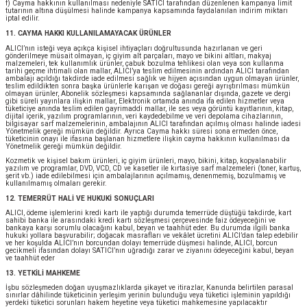
f) Cayma hakkının kullanılması nedeniyle SATICI tarafından düzenlenen kampanya limit
tutarının altına düşülmesi halinde kampanya kapsamında faydalanılan indirim miktarı
iptal edilir.
11. CAYMA HAKKI KULLANILAMAYACAK ÜRÜNLER
ALICI’nın isteği veya açıkça kişisel ihtiyaçları doğrultusunda hazırlanan ve geri
gönderilmeye müsait olmayan, iç giyim alt parçaları, mayo ve bikini altları, makyaj
malzemeleri, tek kullanımlık ürünler, çabuk bozulma tehlikesi olan veya son kullanma
tarihi geçme ihtimali olan mallar, ALICI’ya teslim edilmesinin ardından ALICI tarafından
ambalajı açıldığı takdirde iade edilmesi sağlık ve hijyen açısından uygun olmayan ürünler,
teslim edildikten sonra başka ürünlerle karışan ve doğası gereği ayrıştırılması mümkün
olmayan ürünler, Abonelik sözleşmesi kapsamında sağlananlar dışında, gazete ve dergi
gibi süreli yayınlara ilişkin mallar, Elektronik ortamda anında ifa edilen hizmetler veya
tüketiciye anında teslim edilen gayrimaddi mallar, ile ses veya görüntü kayıtlarının, kitap,
dijital içerik, yazılım programlarının, veri kaydedebilme ve veri depolama cihazlarının,
bilgisayar sarf malzemelerinin, ambalajının ALICI tarafından açılmış olması halinde iadesi
Yönetmelik gereği mümkün değildir. Ayrıca Cayma hakkı süresi sona ermeden önce,
tüketicinin onayı ile ifasına başlanan hizmetlere ilişkin cayma hakkının kullanılması da
Yönetmelik gereği mümkün değildir.
Kozmetik ve kişisel bakım ürünleri, iç giyim ürünleri, mayo, bikini, kitap, kopyalanabilir
yazılım ve programlar, DVD, VCD, CD ve kasetler ile kırtasiye sarf malzemeleri (toner, kartuş,
şerit vb.) iade edilebilmesi için ambalajlarının açılmamış, denenmemiş, bozulmamış ve
kullanılmamış olmaları gerekir.
12. TEMERRÜT HALİ VE HUKUKİ SONUÇLARI
ALICI, ödeme işlemlerini kredi kartı ile yaptığı durumda temerrüde düştüğü takdirde, kart
sahibi banka ile arasındaki kredi kartı sözleşmesi çerçevesinde faiz ödeyeceğini ve
bankaya karşı sorumlu olacağını kabul, beyan ve taahhüt eder. Bu durumda ilgili banka
hukuki yollara başvurabilir; doğacak masrafları ve vekâlet ücretini ALICI’dan talep edebilir
ve her koşulda ALICI’nın borcundan dolayı temerrüde düşmesi halinde, ALICI, borcun
gecikmeli ifasından dolayı SATICI’nın uğradığı zarar ve ziyanını ödeyeceğini kabul, beyan
ve taahhüt eder
13. YETKİLİ MAHKEME
İşbu sözleşmeden doğan uyuşmazlıklarda şikayet ve itirazlar, Kanunda belirtilen parasal
sınırlar dâhilinde tüketicinin yerleşim yerinin bulunduğu veya tüketici işleminin yapıldığı
yerdeki tüketici sorunları hakem heyetine veya tüketici mahkemesine yapılacaktır