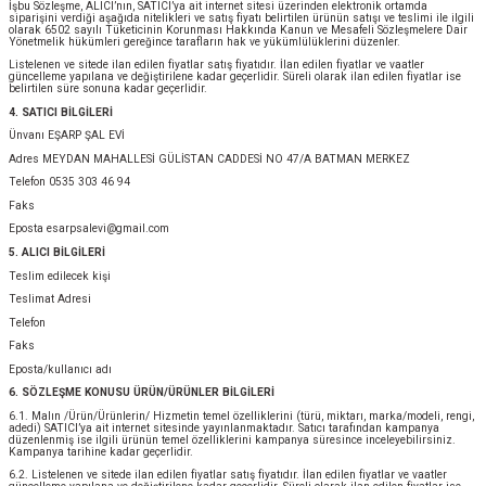
İşbu Sözleşme, ALICI’nın, SATICI’ya ait internet sitesi üzerinden elektronik ortamda
EŞARP
siparişini verdiği aşağıda nitelikleri ve satış fiyatı belirtilen ürünün satışı ve teslimi ile ilgili
olarak 6502 sayılı Tüketicinin Korunması Hakkında Kanun ve Mesafeli Sözleşmelere Dair
Yönetmelik hükümleri gereğince tarafların hak ve yükümlülüklerini düzenler.
Listelenen ve sitede ilan edilen fiyatlar satış fiyatıdır. İlan edilen fiyatlar ve vaatler
 EŞARP
AL
güncelleme yapılana ve değiştirilene kadar geçerlidir. Süreli olarak ilan edilen fiyatlar ise
belirtilen süre sonuna kadar geçerlidir.
4. SATICI BİLGİLERİ
İPEK EŞARP 2025-2026 SONBAHAR KIŞ
M JAKAR ŞAL
Ünvanı EŞARP ŞAL EVİ
Adres MEYDAN MAHALLESİ GÜLİSTAN CADDESİ NO 47/A BATMAN MERKEZ
GRAM EŞARP
ği İpek Koton Şal
Telefon 0535 303 46 94
Faks
ARP
Eposta esarpsalevi@gmail.com
5. ALICI BİLGİLERİ
Teslim edilecek kişi
 EŞARP
LI ŞAL
Teslimat Adresi
Telefon
EŞARP
KARLI ŞAL
Faks
Eposta/kullanıcı adı
 ŞAL
6. SÖZLEŞME KONUSU ÜRÜN/ÜRÜNLER BİLGİLERİ
6.1. Malın /Ürün/Ürünlerin/ Hizmetin temel özelliklerini (türü, miktarı, marka/modeli, rengi,
adedi) SATICI’ya ait internet sitesinde yayınlanmaktadır. Satıcı tarafından kampanya
düzenlenmiş ise ilgili ürünün temel özelliklerini kampanya süresince inceleyebilirsiniz.
 ŞAL
Kampanya tarihine kadar geçerlidir.
6.2. Listelenen ve sitede ilan edilen fiyatlar satış fiyatıdır. İlan edilen fiyatlar ve vaatler