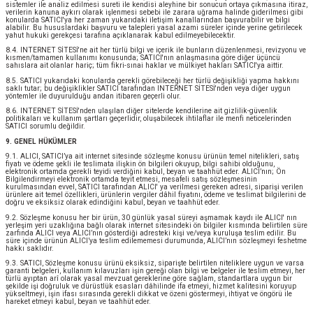
sistemler ile analiz edilmesi sureti ile kendisi aleyhine bir sonucun ortaya çıkmasına itiraz,
verilerin kanuna aykırı olarak işlenmesi sebebi ile zarara uğrama halinde giderilmesi gibi
konularda SATICI'ya her zaman yukarıdaki iletişim kanallarından başvurabilir ve bilgi
alabilir. Bu hususlardaki başvuru ve talepleri yasal azami süreler içinde yerine getirilecek
yahut hukuki gerekçesi tarafına açıklanarak kabul edilmeyebilecektir.
8.4. INTERNET SİTESİ'ne ait her türlü bilgi ve içerik ile bunların düzenlenmesi, revizyonu ve
kısmen/tamamen kullanımı konusunda; SATICI'nın anlaşmasına göre diğer üçüncü
sahıslara ait olanlar hariç; tüm fikri-sınai haklar ve mülkiyet hakları SATICI'ya aittir.
8.5. SATICI yukarıdaki konularda gerekli görebileceği her türlü değişikliği yapma hakkını
saklı tutar; bu değişiklikler SATICI tarafından INTERNET SİTESİ'nden veya diğer uygun
yöntemler ile duyurulduğu andan itibaren geçerli olur.
8.6. INTERNET SİTESİ'nden ulaşılan diğer sitelerde kendilerine ait gizlilik-güvenlik
politikaları ve kullanım şartları geçerlidir, oluşabilecek ihtilaflar ile menfi neticelerinden
SATICI sorumlu değildir.
9. GENEL HÜKÜMLER
9.1. ALICI, SATICI’ya ait internet sitesinde sözleşme konusu ürünün temel nitelikleri, satış
fiyatı ve ödeme şekli ile teslimata ilişkin ön bilgileri okuyup, bilgi sahibi olduğunu,
elektronik ortamda gerekli teyidi verdiğini kabul, beyan ve taahhüt eder. ALICI’nın; Ön
Bilgilendirmeyi elektronik ortamda teyit etmesi, mesafeli satış sözleşmesinin
kurulmasından evvel, SATICI tarafından ALICI' ya verilmesi gereken adresi, siparişi verilen
ürünlere ait temel özellikleri, ürünlerin vergiler dâhil fiyatını, ödeme ve teslimat bilgilerini de
doğru ve eksiksiz olarak edindiğini kabul, beyan ve taahhüt eder.
9.2. Sözleşme konusu her bir ürün, 30 günlük yasal süreyi aşmamak kaydı ile ALICI' nın
yerleşim yeri uzaklığına bağlı olarak internet sitesindeki ön bilgiler kısmında belirtilen süre
zarfında ALICI veya ALICI’nın gösterdiği adresteki kişi ve/veya kuruluşa teslim edilir. Bu
süre içinde ürünün ALICI’ya teslim edilememesi durumunda, ALICI’nın sözleşmeyi feshetme
hakkı saklıdır.
9.3. SATICI, Sözleşme konusu ürünü eksiksiz, siparişte belirtilen niteliklere uygun ve varsa
garanti belgeleri, kullanım kılavuzları işin gereği olan bilgi ve belgeler ile teslim etmeyi, her
türlü ayıptan arî olarak yasal mevzuat gereklerine göre sağlam, standartlara uygun bir
şekilde işi doğruluk ve dürüstlük esasları dâhilinde ifa etmeyi, hizmet kalitesini koruyup
yükseltmeyi, işin ifası sırasında gerekli dikkat ve özeni göstermeyi, ihtiyat ve öngörü ile
hareket etmeyi kabul, beyan ve taahhüt eder.