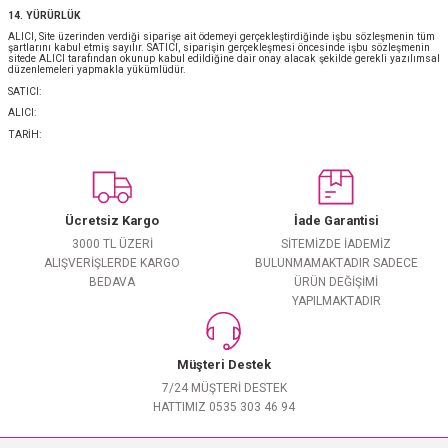
14. YÜRÜRLÜK
ALICI, Site üzerinden verdiği siparişe ait ödemeyi gerçekleştirdiğinde işbu sözleşmenin tüm
şartlarını kabul etmiş sayılır. SATICI, siparişin gerçekleşmesi öncesinde işbu sözleşmenin
sitede ALICI tarafından okunup kabul edildiğine dair onay alacak şekilde gerekli yazılımsal
düzenlemeleri yapmakla yükümlüdür.
SATICI:
ALICI:
TARİH:
Ücretsiz Kargo
İade Garantisi
3000 TL ÜZERİ
SİTEMİZDE İADEMİZ
ALIŞVERİŞLERDE KARGO
BULUNMAMAKTADIR SADECE
BEDAVA
ÜRÜN DEĞİŞİMİ
YAPILMAKTADIR
Müşteri Destek
7/24 MÜŞTERİ DESTEK
HATTIMIZ 0535 303 46 94