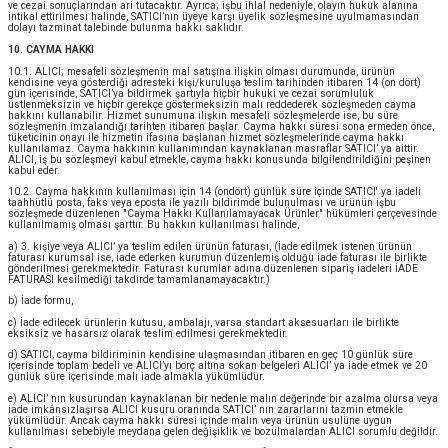
ve cezai sonuçlarından ari tutacaktır. Ayrıca; işbu ihlal nedeniyle, olayın hukuk alanına
intikal ettirilmesi halinde, SATICI’nın üyeye karşı üyelik sözleşmesine uyulmamasından
dolayı tazminat talebinde bulunma hakkı saklıdır.
10. CAYMA HAKKI
10.1. ALICI; mesafeli sözleşmenin mal satışına ilişkin olması durumunda, ürünün
kendisine veya gösterdiği adresteki kişi/kuruluşa teslim tarihinden itibaren 14 (on dört)
gün içerisinde, SATICI’ya bildirmek şartıyla hiçbir hukuki ve cezai sorumluluk
üstlenmeksizin ve hiçbir gerekçe göstermeksizin malı reddederek sözleşmeden cayma
hakkını kullanabilir. Hizmet sunumuna ilişkin mesafeli sözleşmelerde ise, bu süre
sözleşmenin imzalandığı tarihten itibaren başlar. Cayma hakkı süresi sona ermeden önce,
tüketicinin onayı ile hizmetin ifasına başlanan hizmet sözleşmelerinde cayma hakkı
kullanılamaz. Cayma hakkının kullanımından kaynaklanan masraflar SATICI’ ya aittir.
ALICI, iş bu sözleşmeyi kabul etmekle, cayma hakkı konusunda bilgilendirildiğini peşinen
kabul eder.
10.2. Cayma hakkının kullanılması için 14 (ondört) günlük süre içinde SATICI' ya iadeli
taahhütlü posta, faks veya eposta ile yazılı bildirimde bulunulması ve ürünün işbu
sözleşmede düzenlenen "Cayma Hakkı Kullanılamayacak Ürünler" hükümleri çerçevesinde
kullanılmamış olması şarttır. Bu hakkın kullanılması halinde,
a) 3. kişiye veya ALICI’ ya teslim edilen ürünün faturası, (İade edilmek istenen ürünün
faturası kurumsal ise, iade ederken kurumun düzenlemiş olduğu iade faturası ile birlikte
gönderilmesi gerekmektedir. Faturası kurumlar adına düzenlenen sipariş iadeleri İADE
FATURASI kesilmediği takdirde tamamlanamayacaktır.)
b) İade formu,
c) İade edilecek ürünlerin kutusu, ambalajı, varsa standart aksesuarları ile birlikte
eksiksiz ve hasarsız olarak teslim edilmesi gerekmektedir.
d) SATICI, cayma bildiriminin kendisine ulaşmasından itibaren en geç 10 günlük süre
içerisinde toplam bedeli ve ALICI’yı borç altına sokan belgeleri ALICI’ ya iade etmek ve 20
günlük süre içerisinde malı iade almakla yükümlüdür.
e) ALICI’ nın kusurundan kaynaklanan bir nedenle malın değerinde bir azalma olursa veya
iade imkânsızlaşırsa ALICI kusuru oranında SATICI’ nın zararlarını tazmin etmekle
yükümlüdür. Ancak cayma hakkı süresi içinde malın veya ürünün usulüne uygun
kullanılması sebebiyle meydana gelen değişiklik ve bozulmalardan ALICI sorumlu değildir.