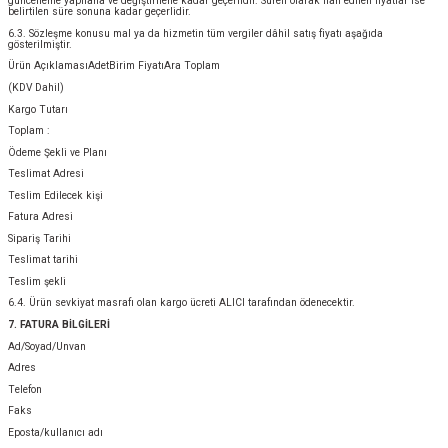
güncelleme yapılana ve değiştirilene kadar geçerlidir. Süreli olarak ilan edilen fiyatlar ise
belirtilen süre sonuna kadar geçerlidir.
6.3. Sözleşme konusu mal ya da hizmetin tüm vergiler dâhil satış fiyatı aşağıda
gösterilmiştir.
Ürün AçıklamasıAdetBirim FiyatıAra Toplam
(KDV Dahil)
Kargo Tutarı
Toplam :
Ödeme Şekli ve Planı
Teslimat Adresi
Teslim Edilecek kişi
Fatura Adresi
Sipariş Tarihi
Teslimat tarihi
Teslim şekli
6.4. Ürün sevkiyat masrafı olan kargo ücreti ALICI tarafından ödenecektir.
7. FATURA BİLGİLERİ
Ad/Soyad/Unvan
Adres
Telefon
Faks
Eposta/kullanıcı adı