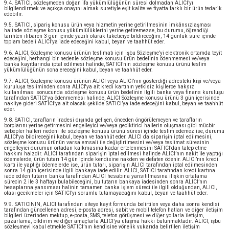
9.4. SATICI, sözleşmeden doğan ifa yükümlülüğünün süresi dolmadan ALICI’yı
bilgilendirmek ve açıkça onayını almak suretiyle eşit kalite ve fiyatta farklı bir ürün tedarik
edebilir.
9.5. SATICI, sipariş konusu ürün veya hizmetin yerine getirilmesinin imkânsızlaşması
halinde sözleşme konusu yükümlülüklerini yerine getiremezse, bu durumu, öğrendiği
tarihten itibaren 3 gün içinde yazılı olarak tüketiciye bildireceğini, 14 günlük süre içinde
toplam bedeli ALICI’ya iade edeceğini kabul, beyan ve taahhüt eder.
9.6. ALICI, Sözleşme konusu ürünün teslimatı için işbu Sözleşme’yi elektronik ortamda teyit
edeceğini, herhangi bir nedenle sözleşme konusu ürün bedelinin ödenmemesi ve/veya
banka kayıtlarında iptal edilmesi halinde, SATICI’nın sözleşme konusu ürünü teslim
yükümlülüğünün sona ereceğini kabul, beyan ve taahhüt eder.
9.7. ALICI, Sözleşme konusu ürünün ALICI veya ALICI’nın gösterdiği adresteki kişi ve/veya
kuruluşa tesliminden sonra ALICI'ya ait kredi kartının yetkisiz kişilerce haksız
kullanılması sonucunda sözleşme konusu ürün bedelinin ilgili banka veya finans kuruluşu
tarafından SATICI'ya ödenmemesi halinde, ALICI Sözleşme konusu ürünü 3 gün içerisinde
nakliye gideri SATICI’ya ait olacak şekilde SATICI’ya iade edeceğini kabul, beyan ve taahhüt
eder.
9.8. SATICI, tarafların iradesi dışında gelişen, önceden öngörülemeyen ve tarafların
borçlarını yerine getirmesini engelleyici ve/veya geciktirici hallerin oluşması gibi mücbir
sebepler halleri nedeni ile sözleşme konusu ürünü süresi içinde teslim edemez ise, durumu
ALICI'ya bildireceğini kabul, beyan ve taahhüt eder. ALICI da siparişin iptal edilmesini,
sözleşme konusu ürünün varsa emsali ile değiştirilmesini ve/veya teslimat süresinin
engelleyici durumun ortadan kalkmasına kadar ertelenmesini SATICI’dan talep etme
hakkını haizdir. ALICI tarafından siparişin iptal edilmesi halinde ALICI’nın nakit ile yaptığı
ödemelerde, ürün tutarı 14 gün içinde kendisine nakden ve defaten ödenir. ALICI’nın kredi
kartı ile yaptığı ödemelerde ise, ürün tutarı, siparişin ALICI tarafından iptal edilmesinden
sonra 14 gün içerisinde ilgili bankaya iade edilir. ALICI, SATICI tarafından kredi kartına
iade edilen tutarın banka tarafından ALICI hesabına yansıtılmasına ilişkin ortalama
sürecin 2 ile 3 haftayı bulabileceğini, bu tutarın bankaya iadesinden sonra ALICI’nın
hesaplarına yansıması halinin tamamen banka işlem süreci ile ilgili olduğundan, ALICI,
olası gecikmeler için SATICI’yı sorumlu tutamayacağını kabul, beyan ve taahhüt eder.
9.9. SATICININ, ALICI tarafından siteye kayıt formunda belirtilen veya daha sonra kendisi
tarafından güncellenen adresi, e-posta adresi, sabit ve mobil telefon hatları ve diğer iletişim
bilgileri üzerinden mektup, e-posta, SMS, telefon görüşmesi ve diğer yollarla iletişim,
pazarlama, bildirim ve diğer amaçlarla ALICI’ya ulaşma hakkı bulunmaktadır. ALICI, işbu
sözleşmeyi kabul etmekle SATICI’nın kendisine yönelik yukarıda belirtilen iletişim