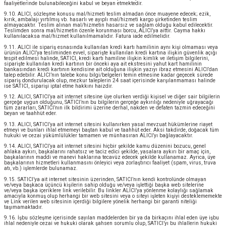
faaliyetlerinde bulunabileceğini kabul ve beyan etmektedir.
9.10. ALICI, sözleşme konusu mal/hizmeti teslim almadan önce muayene edecek; ezik,
kırık, ambalajı yırtılmış vb. hasarlı ve ayıplı mal/hizmeti kargo şirketinden teslim
almayacaktır. Teslim alınan mal/hizmetin hasarsız ve sağlam olduğu kabul edilecektir.
Teslimden sonra mal/hizmetin özenle korunması borcu, ALICI’ya aittir. Cayma hakkı
kullanılacaksa mal/hizmet kullanılmamalıdır. Fatura iade edilmelidir.
9.11. ALICI ile sipariş esnasında kullanılan kredi kartı hamilinin aynı kişi olmaması veya
ürünün ALICI’ya tesliminden evvel, siparişte kullanılan kredi kartına ilişkin güvenlik açığı
tespit edilmesi halinde, SATICI, kredi kartı hamiline ilişkin kimlik ve iletişim bilgilerini,
siparişte kullanılan kredi kartının bir önceki aya ait ekstresini yahut kart hamilinin
bankasından kredi kartının kendisine ait olduğuna ilişkin yazıyı ibraz etmesini ALICI’dan
talep edebilir. ALICI’nın talebe konu bilgi/belgeleri temin etmesine kadar geçecek sürede
sipariş dondurulacak olup, mezkur taleplerin 24 saat içerisinde karşılanmaması halinde
ise SATICI, siparişi iptal etme hakkını haizdir.
9.12. ALICI, SATICI’ya ait internet sitesine üye olurken verdiği kişisel ve diğer sair bilgilerin
gerçeğe uygun olduğunu, SATICI’nın bu bilgilerin gerçeğe aykırılığı nedeniyle uğrayacağı
tüm zararları, SATICI’nın ilk bildirimi üzerine derhal, nakden ve defaten tazmin edeceğini
beyan ve taahhüt eder.
9.13. ALICI, SATICI’ya ait internet sitesini kullanırken yasal mevzuat hükümlerine riayet
etmeyi ve bunları ihlal etmemeyi baştan kabul ve taahhüt eder. Aksi takdirde, doğacak tüm
hukuki ve cezai yükümlülükler tamamen ve münhasıran ALICI’yı bağlayacaktır.
9.14. ALICI, SATICI’ya ait internet sitesini hiçbir şekilde kamu düzenini bozucu, genel
ahlaka aykırı, başkalarını rahatsız ve taciz edici şekilde, yasalara aykırı bir amaç için,
başkalarının maddi ve manevi haklarına tecavüz edecek şekilde kullanamaz. Ayrıca, üye
başkalarının hizmetleri kullanmasını önleyici veya zorlaştırıcı faaliyet (spam, virus, truva
atı, vb.) işlemlerde bulunamaz.
9.15. SATICI’ya ait internet sitesinin üzerinden, SATICI’nın kendi kontrolünde olmayan
ve/veya başkaca üçüncü kişilerin sahip olduğu ve/veya işlettiği başka web sitelerine
ve/veya başka içeriklere link verilebilir. Bu linkler ALICI’ya yönlenme kolaylığı sağlamak
amacıyla konmuş olup herhangi bir web sitesini veya o siteyi işleten kişiyi desteklememekte
ve Link verilen web sitesinin içerdiği bilgilere yönelik herhangi bir garanti niteliği
taşımamaktadır.
9.16. İşbu sözleşme içerisinde sayılan maddelerden bir ya da birkaçını ihlal eden üye işbu
ihlal nedeniyle cezai ve hukuki olarak şahsen sorumlu olup, SATICI’yı bu ihlallerin hukuki