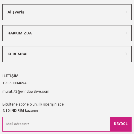
Alışveriş
HAKKIMIZDA
KURUMSAL
İLETİŞİM
5353034694
murat.72@windowslive.com
E-bültene abone olun, ilk siparişinizde
%10 İNDİRİM kazanın
KAYDOL