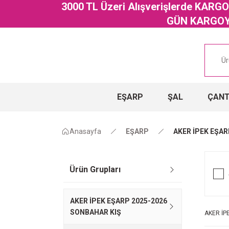
3000 TL Üzeri Alışverişlerde KAR
GÜN KARGOYA
EŞARP
ŞAL
ÇAN
Anasayfa
EŞARP
AKER İPEK EŞAR
Ürün Grupları
AKER İPEK EŞARP 2025-2026
SONBAHAR KIŞ
AKER İP