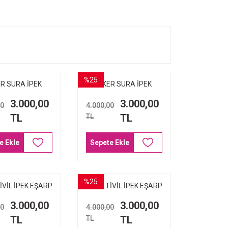
%25
R SURA İPEK
AKER SURA İPEK
RP 8977-321
EŞARP 8977-311
3.000,00
3.000,00
00
4.000,00
TL
TL
TL
e Ekle
Sepete Ekle
%25
İVİL İPEK EŞARP
AKER TİVİL İPEK EŞARP
VERT 8992-921
SİYAH 8992-911
3.000,00
3.000,00
00
4.000,00
TL
TL
TL