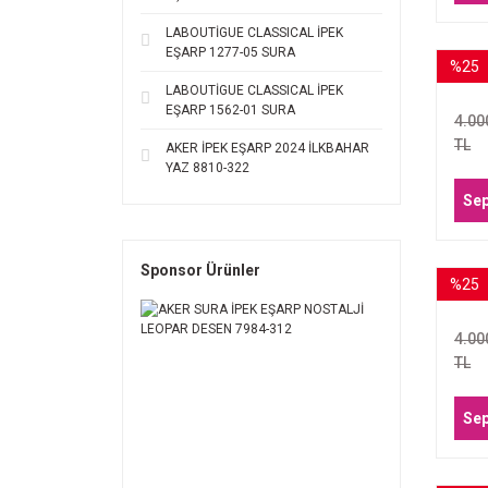
LABOUTİGUE CLASSICAL İPEK
EŞARP 1277-05 SURA
%25
A
LABOUTİGUE CLASSICAL İPEK
E
EŞARP 1562-01 SURA
4.00
TL
AKER İPEK EŞARP 2024 İLKBAHAR
YAZ 8810-322
Sep
Sponsor Ürünler
%25
A
E
4.00
TL
Sep