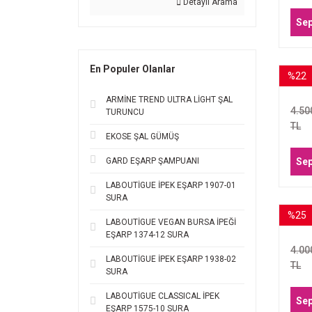
Detaylı Arama
Sep
En Populer Olanlar
%22
A
E
ARMİNE TREND ULTRA LİGHT ŞAL
4.50
TURUNCU
TL
EKOSE ŞAL GÜMÜŞ
GARD EŞARP ŞAMPUANI
Sep
LABOUTİGUE İPEK EŞARP 1907-01
SURA
%25
AKER
LABOUTİGUE VEGAN BURSA İPEĞİ
EŞARP 1374-12 SURA
4.00
LABOUTİGUE İPEK EŞARP 1938-02
TL
SURA
LABOUTİGUE CLASSICAL İPEK
Sep
EŞARP 1575-10 SURA