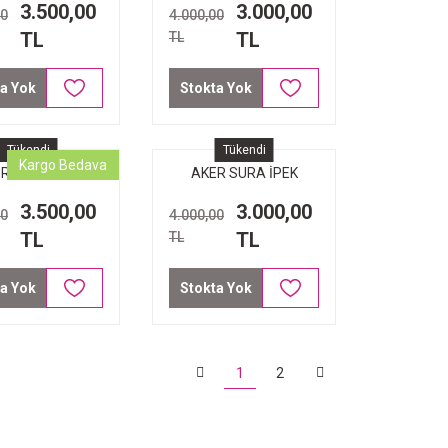
3.500,00
3.000,00
00
4.000,00
TL
TL
TL
a Yok
Stokta Yok
Tükendi
Tükendi
Kargo Bedava
R SURA İPEK
AKER SURA İPEK
RP 8987-321
EŞARP 8992-311
3.500,00
3.000,00
00
4.000,00
TL
TL
TL
a Yok
Stokta Yok
1
2