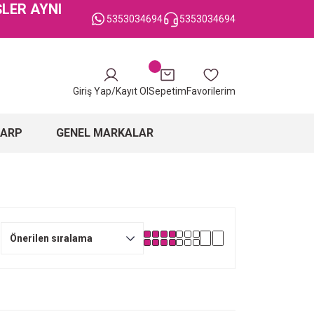
ŞLER AYNI
5353034694
5353034694
Giriş Yap/Kayıt Ol
Sepetim
Favorilerim
ŞARP
GENEL MARKALAR