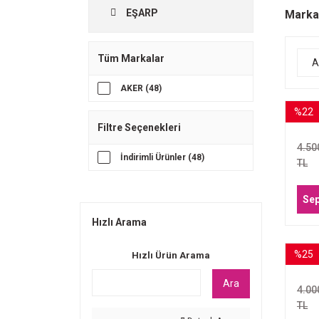
EŞARP
Marka
Tüm Markalar
A
AKER (48)
%22
A
Filtre Seçenekleri
EŞA
4.50
İndirimli Ürünler (48)
TL
Sep
Hızlı Arama
%25
Hızlı Ürün Arama
A
E
Ara
4.00
TL