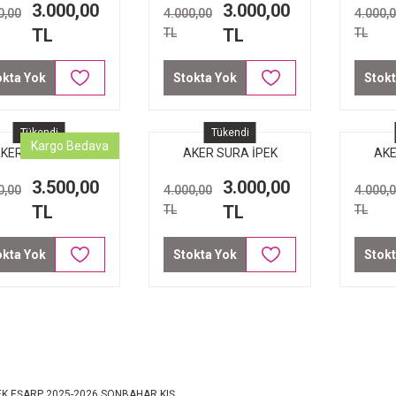
3.000,00
3.000,00
0,00
4.000,00
4.000,
TL
TL
TL
TL
okta Yok
Stokta Yok
Stokt
Tükendi
Tükendi
Kargo Bedava
KER SURA İPEK
AKER SURA İPEK
AKE
ŞARP 8987-322
EŞARP 8987-313
EŞA
3.500,00
3.000,00
0,00
4.000,00
4.000,
TL
TL
TL
TL
okta Yok
Stokta Yok
Stokt
EK EŞARP 2025-2026 SONBAHAR KIŞ