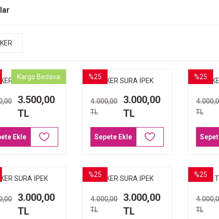
lar
KER
Kargo Bedava
%25
%25
KER SURA İPEK
AKER SURA İPEK
AKE
RP LEOPAR DESEN
EŞARP 8990-361
EŞA
3.500,00
3.000,00
0,00
4.000,00
4.000,
8894-311
TL
TL
TL
TL
ete Ekle
Sepete Ekle
Sepet
%25
%25
KER SURA İPEK
AKER SURA İPEK
AKER T
ŞARP 9045-311
EŞARP ANTRASİT
LACİ
3.000,00
3.000,00
0,00
4.000,00
4.000,
8992-312
TL
TL
TL
TL