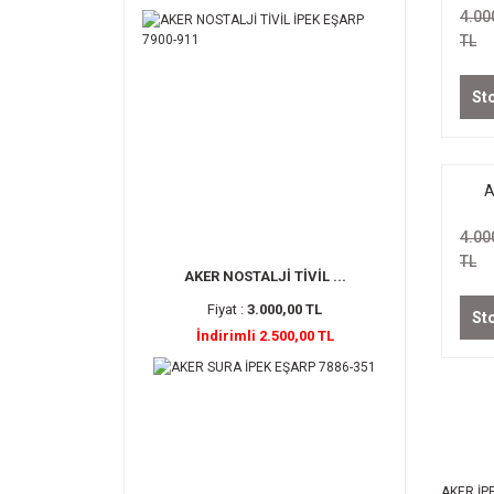
4.00
TL
St
A
E
4.00
TL
AKER NOSTALJİ TİVİL ...
Fiyat :
3.000,00 TL
St
İndirimli 2.500,00 TL
AKER İP