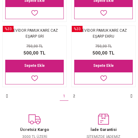
Sepete Ekle
Sepete Ekle
%33
%33
LEVİDOR PAMUK KARE CAZ
LEVİDOR PAMUK KARE CAZ
EŞARP GRİ
EŞARP EKRU
750,00 TL
750,00 TL
500,00 TL
500,00 TL
Sepete Ekle
Sepete Ekle
1
2
Ücretsiz Kargo
İade Garantisi
3000 TL ÜZERİ
SİTEMİZDE İADEMİZ