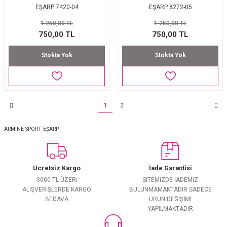
EŞARP 7420-04
EŞARP 8272-05
1.250,00 TL
1.250,00 TL
750,00 TL
750,00 TL
Stokta Yok
Stokta Yok
1
2
ARMİNE SPORT EŞARP
Ücretsiz Kargo
İade Garantisi
3000 TL ÜZERİ
SİTEMİZDE İADEMİZ
ALIŞVERİŞLERDE KARGO
BULUNMAMAKTADIR SADECE
BEDAVA
ÜRÜN DEĞİŞİMİ
YAPILMAKTADIR