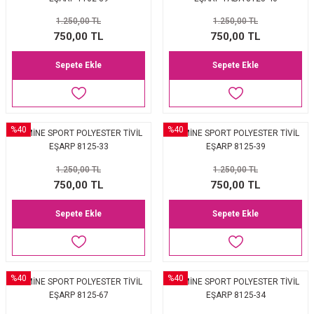
EŞARP
1.250,00 TL
1.250,00 TL
750,00 TL
750,00 TL
 EŞARP
AL
Sepete Ekle
Sepete Ekle
İPEK EŞARP 2025-2026 SONBAHAR KIŞ
M JAKAR ŞAL
GRAM EŞARP
ği İpek Koton Şal
%40
%40
ARMİNE SPORT POLYESTER TİVİL
ARMİNE SPORT POLYESTER TİVİL
EŞARP 8125-33
EŞARP 8125-39
ARP
1.250,00 TL
1.250,00 TL
 EŞARP
LI ŞAL
750,00 TL
750,00 TL
Sepete Ekle
Sepete Ekle
EŞARP
KARLI ŞAL
 ŞAL
%40
%40
ARMİNE SPORT POLYESTER TİVİL
ARMİNE SPORT POLYESTER TİVİL
 ŞAL
EŞARP 8125-67
EŞARP 8125-34