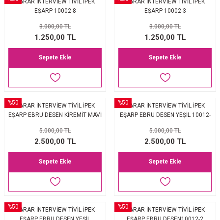
SARAR İNTERVİEW TİVİL İPEK
SARAR İNTERVİEW TİVİL İPEK
EŞARP 10002-8
EŞARP 10002-3
P 2025-2026 SONBAHAR KIŞ
E MONOGRAM ŞAL
3.000,00 TL
3.000,00 TL
M JAKAR EŞARP
İNKIL MEDİNE İPEĞİ ŞAL
1.250,00 TL
1.250,00 TL
Sepete Ekle
Sepete Ekle
OOLTUCH PAMUK EŞARP
L
GEL ŞİFON EŞARP
%50
%50
SARAR İNTERVİEW TİVİL İPEK
SARAR İNTERVİEW TİVİL İPEK
LİĞİ İPEK KOTON EŞARP
EŞARP EBRU DESEN KİREMİT MAVİ
EŞARP EBRU DESEN YEŞİL 10012-
YEŞİL 10012-6
4
5.000,00 TL
5.000,00 TL
 EŞARP
LÜ ŞAL
2.500,00 TL
2.500,00 TL
ARP
E İPEĞİ ŞAL
Sepete Ekle
Sepete Ekle
L İPEK EŞARP
O ŞAL
ARP
ŞAL
%50
%50
SARAR İNTERVİEW TİVİL İPEK
SARAR İNTERVİEW TİVİL İPEK
EŞARP EBRU DESEN YEŞİL
EŞARP EBRU DESEN10012-2