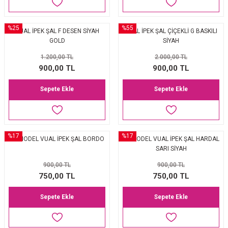
%25
%55
VUAL İPEK ŞAL F DESEN SİYAH
VUAL İPEK ŞAL ÇİÇEKLİ G BASKILI
GOLD
SİYAH
1.200,00 TL
2.000,00 TL
900,00 TL
900,00 TL
Sepete Ekle
Sepete Ekle
%17
%17
LV MODEL VUAL İPEK ŞAL BORDO
LV MODEL VUAL İPEK ŞAL HARDAL
SARI SİYAH
900,00 TL
900,00 TL
750,00 TL
750,00 TL
Sepete Ekle
Sepete Ekle