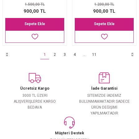
1.500,00 TL
1.200,00 TL
900,00 TL
900,00 TL
Sepete Ekle
Sepete Ekle
1
2
3
4
..
11
Ücretsiz Kargo
İade Garantisi
3000 TL ÜZERİ
SİTEMİZDE İADEMİZ
ALIŞVERİŞLERDE KARGO
BULUNMAMAKTADIR SADECE
BEDAVA
ÜRÜN DEĞİŞİMİ
YAPILMAKTADIR
Müşteri Destek