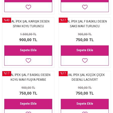
%40
%17
VUAL İPEK ŞAL KARIŞIK DESEN
VUAL İPEK ŞAL F BASKILI DESEN
SİYAH KOYU TURUNCU
SAKS MAVİ TURUNCU
1.500,00 TL
900,00 TL
900,00 TL
750,00 TL
Sepete Ekle
Sepete Ekle
%17
%17
VUAL İPEK ŞAL F BASKILI DESEN
VUAL İPEK ŞAL KÜÇÜK ÇİÇEK
KOYU MAVİ FUŞYA PEMBE
DESENLİ LACİVERT
900,00 TL
900,00 TL
750,00 TL
750,00 TL
Sepete Ekle
Sepete Ekle