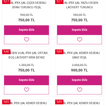
%17
%17
VUAL İPEK ŞAL ÇİÇEK DESENLİ
VUAL İPEK ŞAL YAZILI DESEN
SİYAH TURUNCU YEŞİL
LACİVERT TURUNCU
900,00 TL
900,00 TL
750,00 TL
750,00 TL
Sepete Ekle
Sepete Ekle
%40
%55
C DESEN VUAL İPEK ŞAL ORTASI
VUAL İPEK ŞAL KEMER DESENLİ
BOŞ LACİVERT KIRIK BEYAZ
SAKS YEŞİL
1.250,00 TL
2.000,00 TL
750,00 TL
900,00 TL
Sepete Ekle
Sepete Ekle
%55
%55
VUAL İPEK ŞAL KEMER DESENLİ
VUAL İPEK ŞAL KEMER DESENLİ