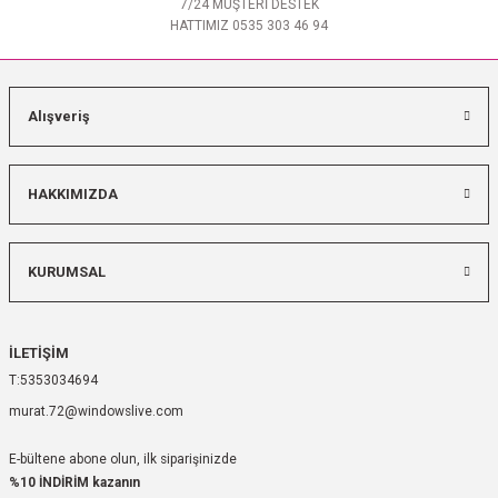
7/24 MÜŞTERİ DESTEK
HATTIMIZ 0535 303 46 94
Alışveriş
HAKKIMIZDA
KURUMSAL
İLETİŞİM
5353034694
murat.72@windowslive.com
E-bültene abone olun, ilk siparişinizde
%10 İNDİRİM kazanın