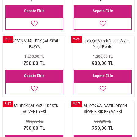
Sepete Ekle
Sepete Ekle
%38
%25
F DESEN VUAL İPEK ŞAL SİYAH
Vual İpek Şal Varok Desen Siyah
FUŞYA
Yeşil Bordo
1.200,00 TL
1.200,00 TL
750,00 TL
900,00 TL
Sepete Ekle
Sepete Ekle
%17
%17
VUAL İPEK ŞAL YAZILI DESEN
VUAL İPEK ŞAL YAZILI DESEN
LACİVERT YEŞİL
SİYAH KIRIK BEYAZ GRİ
900,00 TL
900,00 TL
750,00 TL
750,00 TL