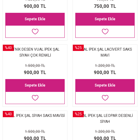
EŞARP
900,00 TL
750,00 TL
Sepete Ekle
Sepete Ekle
 EŞARP
AL
İPEK EŞARP 2025-2026 SONBAHAR KIŞ
M JAKAR ŞAL
%40
%25
ETNİK DESEN VUAL İPEK ŞAL
VUAL İPEK ŞAL LACİVERT SAKS
GRAM EŞARP
ği İpek Koton Şal
SİYAH ÇOK RENKLİ
MAVİ
1.500,00 TL
1.200,00 TL
ARP
900,00 TL
900,00 TL
 EŞARP
LI ŞAL
Sepete Ekle
Sepete Ekle
EŞARP
KARLI ŞAL
 ŞAL
%40
%25
VUAL İPEK ŞAL SİYAH SAKS MAVİSİ
VUAL İPEK ŞAL LEOPAR DESENLİ
SİYAH
 ŞAL
1.500,00 TL
1.200,00 TL
900,00 TL
900,00 TL