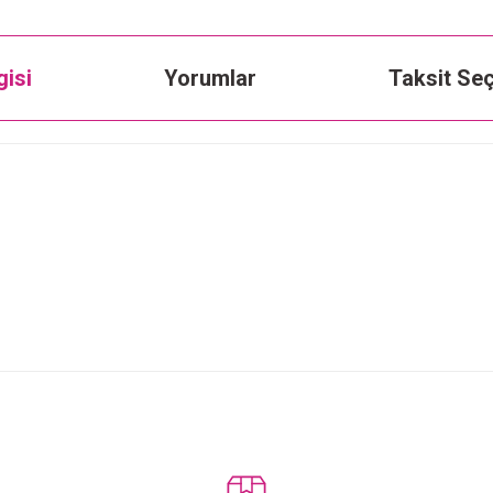
gisi
Yorumlar
Taksit Seç
Bu ürüne ilk yorumu siz yapın!