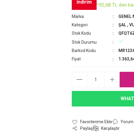
indirim
*92,68 TL den baş
Marka
GENEL
Kategori
ŞAL
,
VU
Stok Kodu
QFQT6
Stok Durumu
Barkod Kodu
MR1234
Fiyat
1.363,6
WHAT
Yorum
Paylaş
Karşılaştır