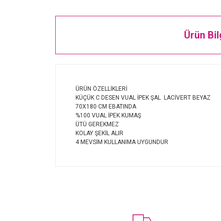
Ürün Bil
ÜRÜN ÖZELLİKLERİ
KÜÇÜK C DESEN VUAL İPEK ŞAL LACİVERT BEYAZ
70X180 CM EBATINDA
%100 VUAL İPEK KUMAŞ
ÜTÜ GEREKMEZ
KOLAY ŞEKİL ALIR
4 MEVSİM KULLANIMA UYGUNDUR