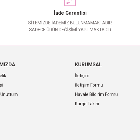
Yorum Yaz
İade Garantisi
SİTEMİZDE İADEMİZ BULUNMAMAKTADIR
SADECE ÜRÜN DEĞİŞİMİ YAPILMAKTADIR
IMIZDA
KURUMSAL
elik
İletişim
şi
İletişim Formu
i Unuttum
Havale Bildirim Formu
Kargo Takibi