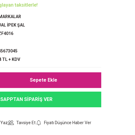
layan taksitlerle!
 MARKALAR
AL İPEK ŞAL
ZF4016
5673045
4 TL + KDV
Sepete Ekle
SAPPTAN SİPARİŞ VER
 Yaz
Tavsiye Et
Fiyatı Düşünce Haber Ver