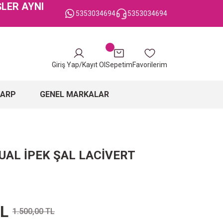
ŞLER AYNI
5353034694
5353034694
Giriş Yap/Kayıt Ol
Sepetim
Favorilerim
ŞARP
GENEL MARKALAR
UAL İPEK ŞAL LACİVERT
TL
1.500,00 TL