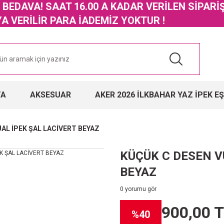
GO BEDAVA! SAAT 16.00 A KADAR VERİLEN SİPARİ
 VERİLİR PARA İADEMİZ YOKTUR !
TA
AKSESUAR
AKER 2026 İLKBAHAR YAZ İPEK E
AL İPEK ŞAL LACİVERT BEYAZ
KÜÇÜK C DESEN V
BEYAZ
0 yorumu gör
900,00 
%40