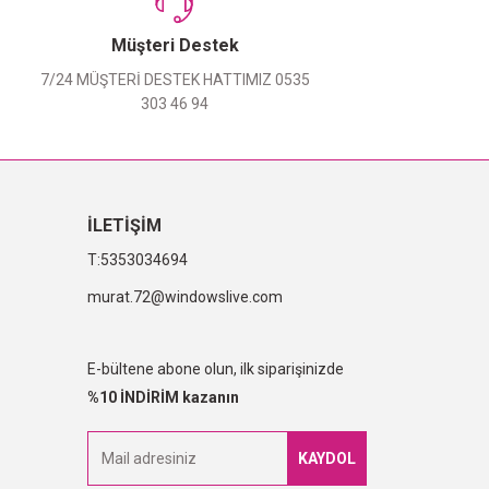
Müşteri Destek
7/24 MÜŞTERİ DESTEK HATTIMIZ 0535
303 46 94
İLETİŞİM
5353034694
murat.72@windowslive.com
E-bültene abone olun, ilk siparişinizde
%10 İNDİRİM kazanın
KAYDOL