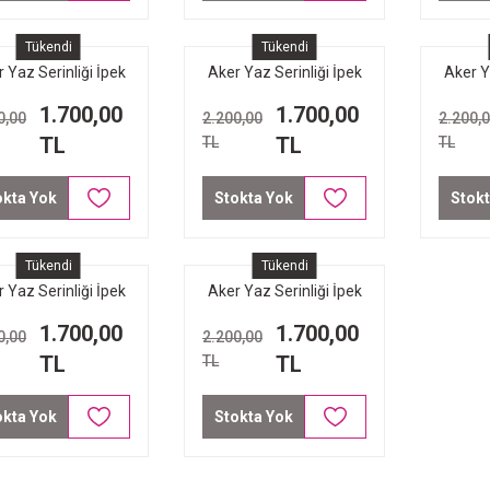
Tükendi
Tükendi
 Yaz Serinliği İpek
Aker Yaz Serinliği İpek
Aker Y
n Eşarp - 7208221-
Koton Eşarp - 7208221-
Koton 
1.700,00
1.700,00
0,00
2.200,00
2.200,
431 Taş Rengi
424 Kot Mavi
4
TL
TL
TL
TL
okta Yok
Stokta Yok
Stokt
Tükendi
Tükendi
 Yaz Serinliği İpek
Aker Yaz Serinliği İpek
on Eşarp 7208221-
Koton Eşarp 7208221-
1.700,00
1.700,00
0,00
2.200,00
413 Gold Sarı
412 Siyah
TL
TL
TL
okta Yok
Stokta Yok