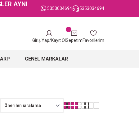
ŞLER AYNI
5353034694
5353034694
Giriş Yap/Kayıt Ol
Sepetim
Favorilerim
ŞARP
GENEL MARKALAR