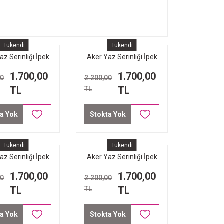
Tükendi
Tükendi
az Serinliği İpek
Aker Yaz Serinliği İpek
Eşarp 7208221 -
Koton Eşarp 7208221 -
1.700,00
1.700,00
00
2.200,00
72 Koyu Gri
471 Koyu Kahverengi
TL
TL
TL
a Yok
Stokta Yok
Tükendi
Tükendi
az Serinliği İpek
Aker Yaz Serinliği İpek
Eşarp - 7208221-
Koton Eşarp - 7208221-
1.700,00
1.700,00
00
2.200,00
434 Bakır
433 Vizon
TL
TL
TL
a Yok
Stokta Yok