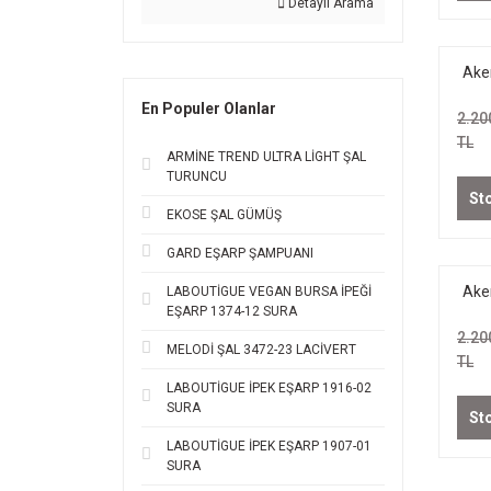
Detaylı Arama
Aker
Koto
En Populer Olanlar
2.20
TL
ARMİNE TREND ULTRA LİGHT ŞAL
TURUNCU
St
EKOSE ŞAL GÜMÜŞ
GARD EŞARP ŞAMPUANI
Aker
LABOUTİGUE VEGAN BURSA İPEĞİ
EŞARP 1374-12 SURA
Kot
2.20
MELODİ ŞAL 3472-23 LACİVERT
TL
LABOUTİGUE İPEK EŞARP 1916-02
SURA
St
LABOUTİGUE İPEK EŞARP 1907-01
SURA