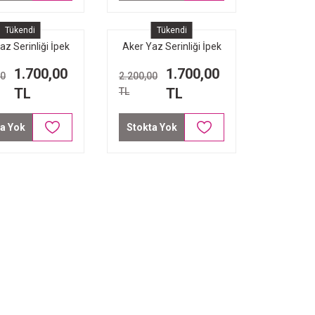
Tükendi
Tükendi
az Serinliği İpek
Aker Yaz Serinliği İpek
Eşarp 7208221-
Koton Eşarp 7208221-
1.700,00
1.700,00
00
2.200,00
22 Lacivert
421 Açık Mavi
TL
TL
TL
a Yok
Stokta Yok