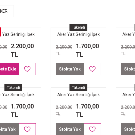
KER
Tükendi
 Yaz Serinliği İpek
Aker Yaz Serinliği İpek
Aker Y
on Eşarp 7208221-
Koton Eşarp 7208221 -
Koton 
2.200,00
1.700,00
0,00
2.200,00
2.200,
411 Gümüş
496 Pudra
4
TL
TL
TL
TL
ete Ekle
Stokta Yok
Stokt
Tükendi
Tükendi
 Yaz Serinliği İpek
Aker Yaz Serinliği İpek
Aker Y
n Eşarp 7208221 -
Koton Eşarp 7208221 -
Koton 
1.700,00
1.700,00
0,00
2.200,00
2.200,
495 Gül Kurusu
454 Haki Yeşil
TL
TL
TL
TL
okta Yok
Stokta Yok
Stokt