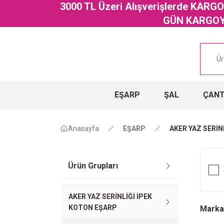
3000 TL Üzeri Alışverişlerde KAR
GÜN KARGOYA
EŞARP
ŞAL
ÇAN
Anasayfa
EŞARP
AKER YAZ SERİN
Ürün Grupları
AKER YAZ SERİNLİĞİ İPEK
KOTON EŞARP
Marka