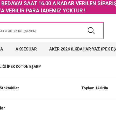
GO BEDAVA! SAAT 16.00 A KADAR VERİLEN SİPARİ
 VERİLİR PARA İADEMİZ YOKTUR !
TA
AKSESUAR
AKER 2026 İLKBAHAR YAZ İPEK E
LİĞİ İPEK KOTON EŞARP
Stoktakiler
Toplam 14 ürün
lar