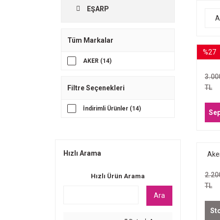
EŞARP
A
Tüm Markalar
%27
Aker
AKER (14)
Kot
3.00
TL
Filtre Seçenekleri
İndirimli Ürünler (14)
Sep
Hızlı Arama
Aker
Koto
2.20
Hızlı Ürün Arama
TL
Ara
St