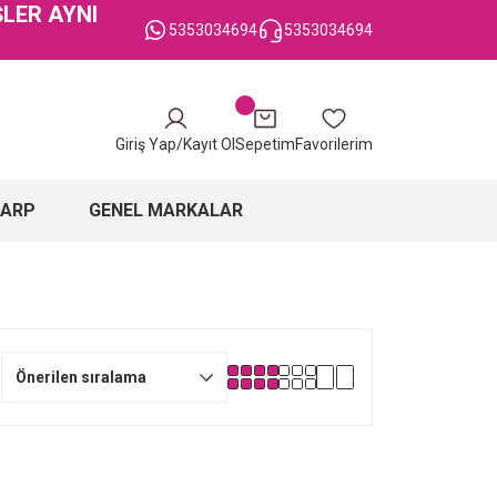
ŞLER AYNI
5353034694
5353034694
Giriş Yap/Kayıt Ol
Sepetim
Favorilerim
ŞARP
GENEL MARKALAR