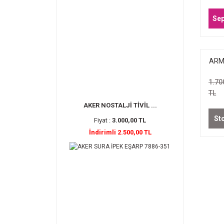
Sep
ARM
36
1.70
TL
AKER NOSTALJİ TİVİL ...
St
Fiyat :
3.000,00 TL
İndirimli 2.500,00 TL