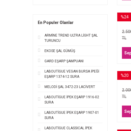
%24
ARM
En Populer Olanlar
17
2.50
ARMİNE TREND ULTRA LİGHT ŞAL
TL
TURUNCU
EKOSE ŞAL GÜMÜŞ
Sep
GARD EŞARP ŞAMPUANI
LABOUTİGUE VEGAN BURSA İPEĞİ
%20
EŞARP 1374-12 SURA
ARM
MELODİ ŞAL 3472-23 LACİVERT
2.00
TL
LABOUTİGUE İPEK EŞARP 1916-02
SURA
Sep
LABOUTİGUE İPEK EŞARP 1907-01
SURA
LABOUTİGUE CLASSICAL İPEK