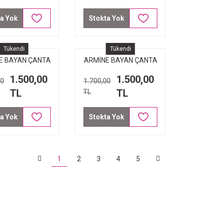
a Yok
Stokta Yok
Tükendi
Tükendi
E BAYAN ÇANTA
ARMİNE BAYAN ÇANTA
 LAZER SİYAH
329 TABA
1.500,00
1.500,00
00
1.700,00
TL
TL
TL
a Yok
Stokta Yok
1
2
3
4
5