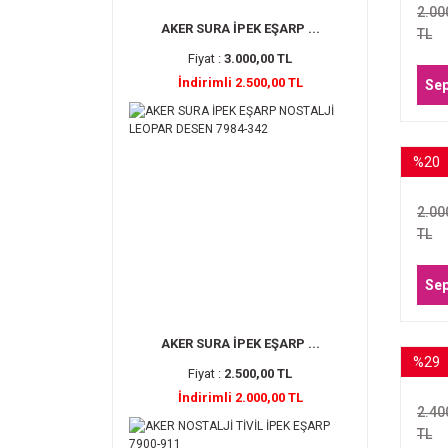
2.00
AKER SURA İPEK EŞARP ...
TL
Fiyat :
3.000,00 TL
İndirimli 2.500,00 TL
Sep
%20
ARM
37
2.00
TL
Sep
AKER SURA İPEK EŞARP ...
%29
ARM
Fiyat :
2.500,00 TL
İndirimli 2.000,00 TL
2.40
TL