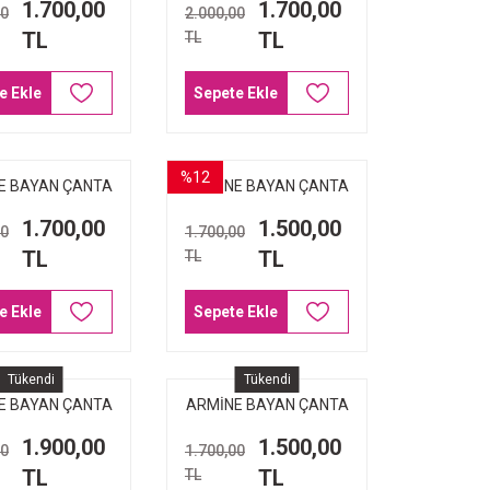
1.700,00
1.700,00
00
2.000,00
TL
TL
TL
e Ekle
Sepete Ekle
%12
E BAYAN ÇANTA
ARMİNE BAYAN ÇANTA
 YILAN MODEL
363 KREM
1.700,00
1.500,00
00
1.700,00
SİYAH
TL
TL
TL
e Ekle
Sepete Ekle
Tükendi
Tükendi
E BAYAN ÇANTA
ARMİNE BAYAN ÇANTA
SİYAH BASKILI
367 KAPİTONE TABA
1.900,00
1.500,00
00
1.700,00
TL
TL
TL