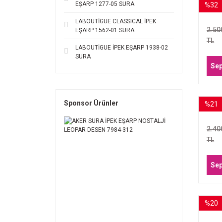
EŞARP 1277-05 SURA
%32
ARM
35
LABOUTİGUE CLASSICAL İPEK
2.50
EŞARP 1562-01 SURA
TL
LABOUTİGUE İPEK EŞARP 1938-02
SURA
Sep
Sponsor Ürünler
%21
ARM
2.40
TL
Sep
%20
ARM