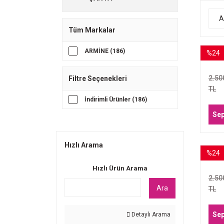
A
Tüm Markalar
ARMİNE (186)
%24
ARM
25
2.50
Filtre Seçenekleri
TL
İndirimli Ürünler (186)
Sep
Hızlı Arama
%24
ARM
22
Hızlı Ürün Arama
2.50
Ara
TL
Sep
Detaylı Arama