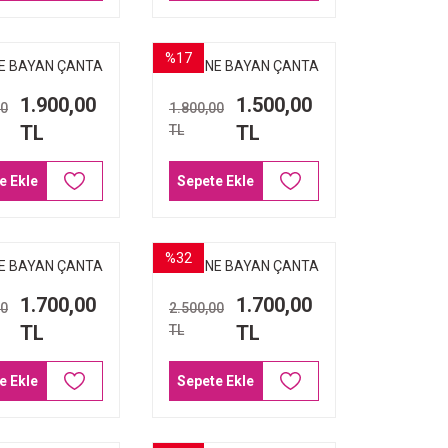
%17
E BAYAN ÇANTA
ARMİNE BAYAN ÇANTA
İZYON BASKILI
347 SİYAH CROKO
1.900,00
1.500,00
00
1.800,00
TL
TL
TL
e Ekle
Sepete Ekle
%32
E BAYAN ÇANTA
ARMİNE BAYAN ÇANTA
İZYON BASKILI
359 KAHVE BASKILI
1.700,00
1.700,00
00
2.500,00
TL
TL
TL
e Ekle
Sepete Ekle