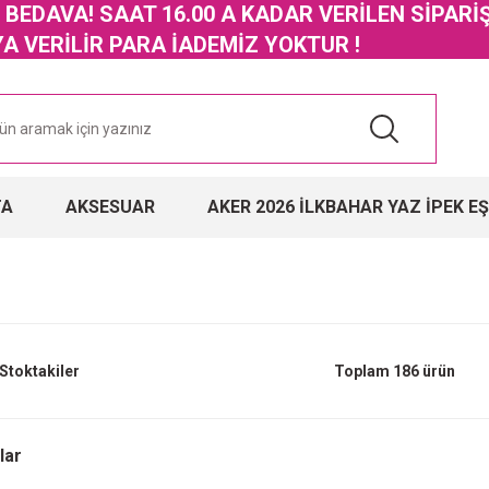
GO BEDAVA! SAAT 16.00 A KADAR VERİLEN SİPARİ
 VERİLİR PARA İADEMİZ YOKTUR !
TA
AKSESUAR
AKER 2026 İLKBAHAR YAZ İPEK E
Stoktakiler
Toplam 186 ürün
lar