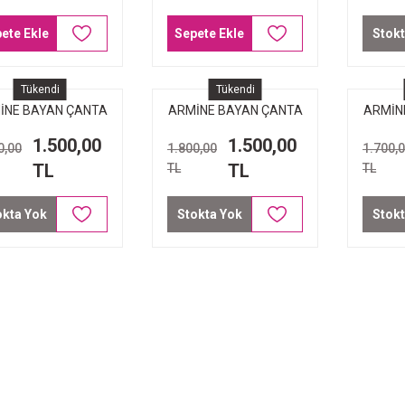
ete Ekle
Sepete Ekle
Stokt
Tükendi
Tükendi
İNE BAYAN ÇANTA
ARMİNE BAYAN ÇANTA
ARMİN
7 KAPİTONE KREM
355 PLATİN
331
1.500,00
1.500,00
0,00
1.800,00
1.700,
TL
TL
TL
TL
okta Yok
Stokta Yok
Stokt