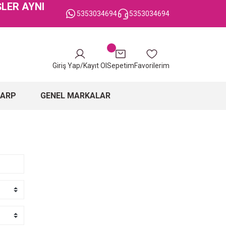
ŞLER AYNI
5353034694
5353034694
Giriş Yap/Kayıt Ol
Sepetim
Favorilerim
ŞARP
GENEL MARKALAR