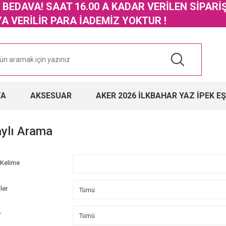
GO BEDAVA! SAAT 16.00 A KADAR VERİLEN SİPARİ
 VERİLİR PARA İADEMİZ YOKTUR !
TA
AKSESUAR
AKER 2026 İLKBAHAR YAZ İPEK E
ylı Arama
 Kelime
ler
r