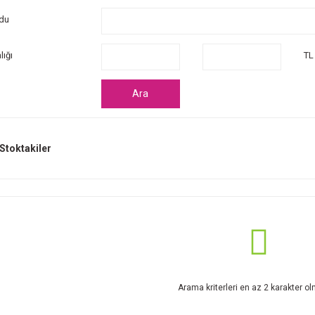
du
lığı
TL
Ara
Stoktakiler
Arama kriterleri en az 2 karakter olm