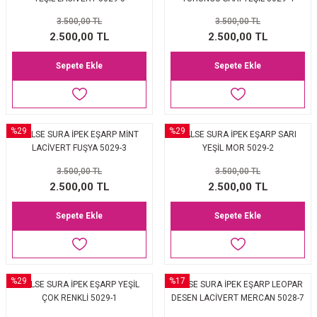
EŞARP
3.500,00 TL
3.500,00 TL
2.500,00 TL
2.500,00 TL
 EŞARP
AL
Sepete Ekle
Sepete Ekle
İPEK EŞARP 2025-2026 SONBAHAR KIŞ
M JAKAR ŞAL
GRAM EŞARP
ği İpek Koton Şal
%29
%29
BALSE SURA İPEK EŞARP MİNT
BALSE SURA İPEK EŞARP SARI
LACİVERT FUŞYA 5029-3
YEŞİL MOR 5029-2
ARP
3.500,00 TL
3.500,00 TL
 EŞARP
LI ŞAL
2.500,00 TL
2.500,00 TL
Sepete Ekle
Sepete Ekle
EŞARP
KARLI ŞAL
 ŞAL
%29
%17
BALSE SURA İPEK EŞARP YEŞİL
BALSE SURA İPEK EŞARP LEOPAR
 ŞAL
ÇOK RENKLİ 5029-1
DESEN LACİVERT MERCAN 5028-7