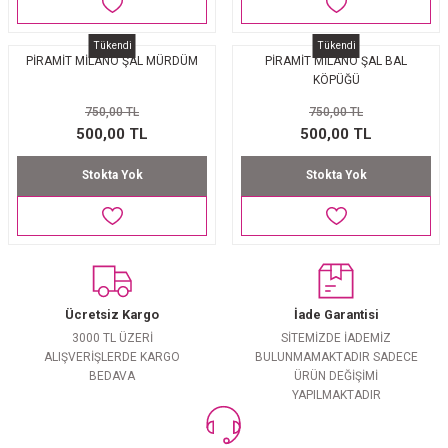
Tükendi
Tükendi
PİRAMİT MİLANO ŞAL MÜRDÜM
PİRAMİT MİLANO ŞAL BAL
KÖPÜĞÜ
750,00 TL
750,00 TL
500,00 TL
500,00 TL
Stokta Yok
Stokta Yok
Ücretsiz Kargo
İade Garantisi
3000 TL ÜZERİ
SİTEMİZDE İADEMİZ
ALIŞVERİŞLERDE KARGO
BULUNMAMAKTADIR SADECE
BEDAVA
ÜRÜN DEĞİŞİMİ
YAPILMAKTADIR