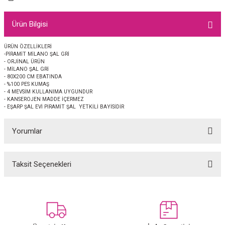
EŞARP
Ürün Bilgisi
 EŞARP
AL
ÜRÜN ÖZELLİKLERİ
-PİRAMİT MİLANO ŞAL GRİ
İPEK EŞARP 2025-2026 SONBAHAR KIŞ
M JAKAR ŞAL
- ORJİNAL ÜRÜN
- MİLANO ŞAL GRİ
- 80X200 CM EBATINDA
GRAM EŞARP
ği İpek Koton Şal
- %100 PES KUMAŞ
- 4 MEVSİM KULLANIMA UYGUNDUR
- KANSEROJEN MADDE İÇERMEZ
ARP
- EŞARP ŞAL EVİ PİRAMİT ŞAL YETKİLİ BAYİSİDİR
Yorumlar
 EŞARP
LI ŞAL
EŞARP
KARLI ŞAL
Taksit Seçenekleri
Bu ürüne ilk yorumu siz yapın!
 ŞAL
Yorum Yaz
 ŞAL