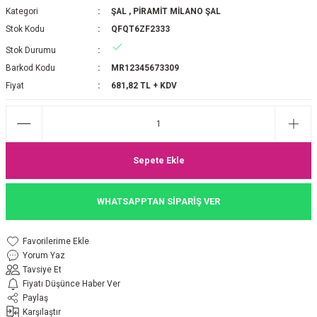
Kategori
ŞAL
,
PİRAMİT MİLANO ŞAL
P 2025-2026 SONBAHAR KIŞ
E MONOGRAM ŞAL
Stok Kodu
QFQT6ZF2333
Stok Durumu
M JAKAR EŞARP
İNKIL MEDİNE İPEĞİ ŞAL
Barkod Kodu
MR12345673309
OOLTUCH PAMUK EŞARP
L
Fiyat
681,82 TL + KDV
GEL ŞİFON EŞARP
LİĞİ İPEK KOTON EŞARP
Sepete Ekle
 EŞARP
LÜ ŞAL
WHATSAPPTAN SİPARİŞ VER
ARP
E İPEĞİ ŞAL
Yorum Yaz
L İPEK EŞARP
O ŞAL
Tavsiye Et
Fiyatı Düşünce Haber Ver
ARP
ŞAL
Paylaş
Karşılaştır