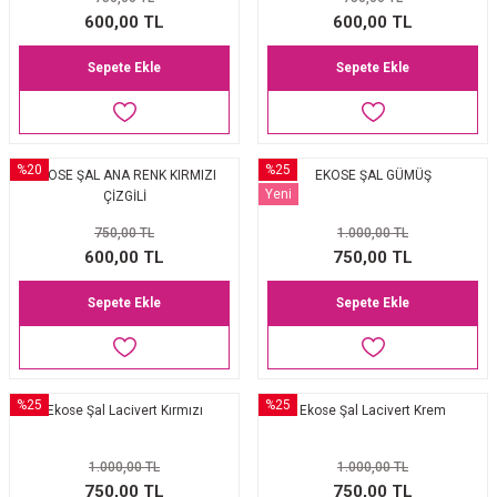
EŞARP
600,00 TL
600,00 TL
Sepete Ekle
Sepete Ekle
 EŞARP
AL
İPEK EŞARP 2025-2026 SONBAHAR KIŞ
M JAKAR ŞAL
%20
%25
EKOSE ŞAL ANA RENK KIRMIZI
EKOSE ŞAL GÜMÜŞ
GRAM EŞARP
ği İpek Koton Şal
Yeni
ÇİZGİLİ
750,00 TL
1.000,00 TL
ARP
600,00 TL
750,00 TL
 EŞARP
LI ŞAL
Sepete Ekle
Sepete Ekle
EŞARP
KARLI ŞAL
 ŞAL
%25
%25
Ekose Şal Lacivert Kırmızı
Ekose Şal Lacivert Krem
 ŞAL
1.000,00 TL
1.000,00 TL
750,00 TL
750,00 TL