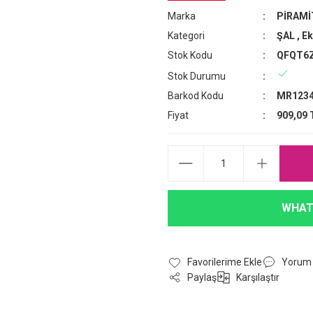
Marka
PİRAMİ
Kategori
ŞAL
,
Ek
Stok Kodu
QFQT6
Stok Durumu
Barkod Kodu
MR1234
Fiyat
909,09 
WHAT
Yorum
Paylaş
Karşılaştır