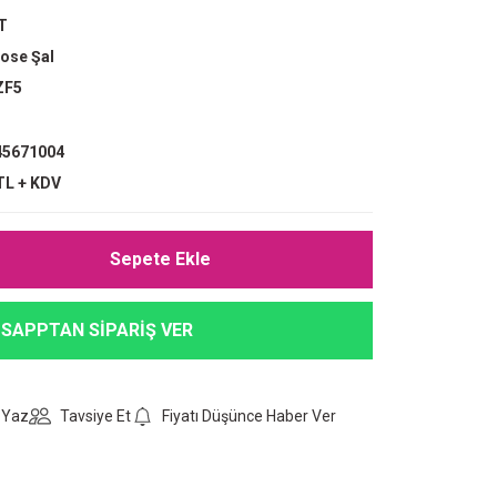
T
ose Şal
ZF5
5671004
TL + KDV
Sepete Ekle
SAPPTAN SİPARİŞ VER
 Yaz
Tavsiye Et
Fiyatı Düşünce Haber Ver