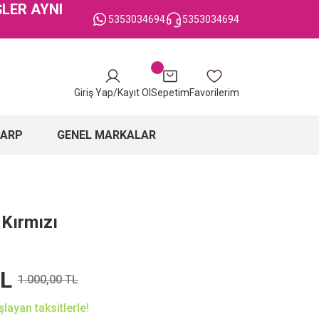
ŞLER AYNI
5353034694
5353034694
Giriş Yap/Kayıt Ol
Sepetim
Favorilerim
ŞARP
GENEL MARKALAR
 Kırmızı
TL
1.000,00 TL
layan taksitlerle!