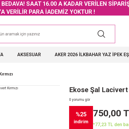
GO BEDAVA! SAAT 16.00 A KADAR VERİLEN SİPARİ
 VERİLİR PARA İADEMİZ YOKTUR !
TA
AKSESUAR
AKER 2026 İLKBAHAR YAZ İPEK E
Kırmızı
Ekose Şal Lacivert
0 yorumu gör
750,00 
%25
indirim
*77,23 TL den baş