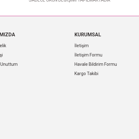
SADECE ÜRÜN DEĞİŞİMİ YAPILMAKTADIR
IMIZDA
KURUMSAL
elik
İletişim
şi
İletişim Formu
i Unuttum
Havale Bildirim Formu
Kargo Takibi