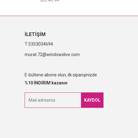
303 46 94
İLETİŞİM
5353034694
murat.72@windowslive.com
E-bültene abone olun, ilk siparişinizde
%10 İNDİRİM kazanın
KAYDOL