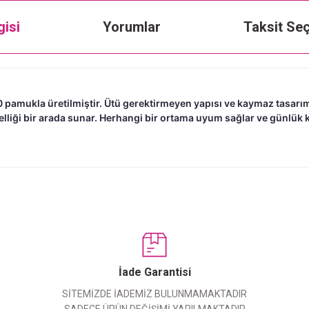
gisi
Yorumlar
Taksit Seç
80 pamukla üretilmiştir. Ütü gerektirmeyen yapısı ve kaymaz tasarı
lliği bir arada sunar. Herhangi bir ortama uyum sağlar ve günlük ku
Bu ürüne ilk yorumu siz yapın!
Yorum Yaz
İade Garantisi
SİTEMİZDE İADEMİZ BULUNMAMAKTADIR