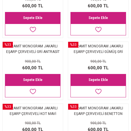
EŞARP
600,00 TL
600,00 TL
Sepete Ekle
Sepete Ekle
 EŞARP
AL
İPEK EŞARP 2025-2026 SONBAHAR KIŞ
M JAKAR ŞAL
%33
%33
PİRAMİT MONOGRAM JAKARLI
PİRAMİT MONOGRAM JAKARLI
GRAM EŞARP
ği İpek Koton Şal
EŞARP ÇERVEVELİ GRİ ANTRASİT
EŞARP ÇERVEVELİ GÜMÜŞ GRİ
900,00 TL
900,00 TL
ARP
600,00 TL
600,00 TL
 EŞARP
LI ŞAL
Sepete Ekle
Sepete Ekle
EŞARP
KARLI ŞAL
 ŞAL
%33
%33
PİRAMİT MONOGRAM JAKARLI
PİRAMİT MONOGRAM JAKARLI
EŞARP ÇERVEVELİ KOT MAVİ
EŞARP ÇERVEVELİ BENETTON
 ŞAL
LACİVERT
YEŞİLİ KREM
900,00 TL
900,00 TL
600,00 TL
600,00 TL