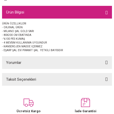
EŞARP
Ürün Bilgisi
 EŞARP
AL
ÜRÜN ÖZELLİKLERİ
- ORJİNAL ÜRÜN
İPEK EŞARP 2025-2026 SONBAHAR KIŞ
M JAKAR ŞAL
- MİLANO ŞAL GOLD SARI
- 80X200 CM EBATINDA
- %100 PES KUMAŞ
GRAM EŞARP
ği İpek Koton Şal
- 4 MEVSİM KULLANIMA UYGUNDUR
- KANSEROJEN MADDE İÇERMEZ
- EŞARP ŞAL EVİ PİRAMİT ŞAL YETKİLİ BAYİSİDİR
ARP
Yorumlar
 EŞARP
LI ŞAL
EŞARP
KARLI ŞAL
Taksit Seçenekleri
Bu ürüne ilk yorumu siz yapın!
 ŞAL
Yorum Yaz
 ŞAL
Ücretsiz Kargo
İade Garantisi