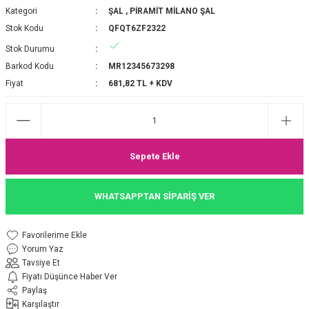
Kategori
ŞAL
,
PİRAMİT MİLANO ŞAL
P 2025-2026 SONBAHAR KIŞ
E MONOGRAM ŞAL
Stok Kodu
QFQT6ZF2322
Stok Durumu
M JAKAR EŞARP
İNKIL MEDİNE İPEĞİ ŞAL
Barkod Kodu
MR12345673298
OOLTUCH PAMUK EŞARP
L
Fiyat
681,82 TL + KDV
GEL ŞİFON EŞARP
LİĞİ İPEK KOTON EŞARP
Sepete Ekle
 EŞARP
LÜ ŞAL
WHATSAPPTAN SİPARİŞ VER
ARP
E İPEĞİ ŞAL
Yorum Yaz
L İPEK EŞARP
O ŞAL
Tavsiye Et
Fiyatı Düşünce Haber Ver
ARP
ŞAL
Paylaş
Karşılaştır