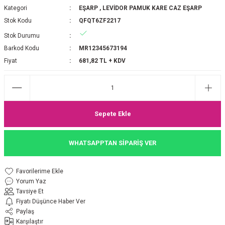
Kategori
EŞARP
,
LEVİDOR PAMUK KARE CAZ EŞARP
P 2025-2026 SONBAHAR KIŞ
E MONOGRAM ŞAL
Stok Kodu
QFQT6ZF2217
Stok Durumu
M JAKAR EŞARP
İNKIL MEDİNE İPEĞİ ŞAL
Barkod Kodu
MR12345673194
OOLTUCH PAMUK EŞARP
L
Fiyat
681,82 TL + KDV
GEL ŞİFON EŞARP
LİĞİ İPEK KOTON EŞARP
Sepete Ekle
 EŞARP
LÜ ŞAL
WHATSAPPTAN SİPARİŞ VER
ARP
E İPEĞİ ŞAL
Yorum Yaz
L İPEK EŞARP
O ŞAL
Tavsiye Et
Fiyatı Düşünce Haber Ver
ARP
ŞAL
Paylaş
Karşılaştır