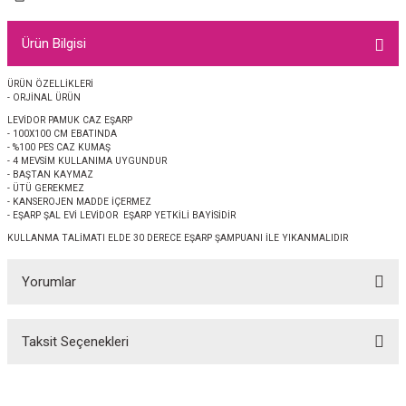
EŞARP
Ürün Bilgisi
 EŞARP
AL
ÜRÜN ÖZELLİKLERİ
- ORJİNAL ÜRÜN
İPEK EŞARP 2025-2026 SONBAHAR KIŞ
M JAKAR ŞAL
LEVİDOR PAMUK CAZ EŞARP
- 100X100 CM EBATINDA
GRAM EŞARP
ği İpek Koton Şal
- %100 PES CAZ KUMAŞ
- 4 MEVSİM KULLANIMA UYGUNDUR
- BAŞTAN KAYMAZ
- ÜTÜ GEREKMEZ
ARP
- KANSEROJEN MADDE İÇERMEZ
- EŞARP ŞAL EVİ LEVİDOR EŞARP YETKİLİ BAYİSİDİR
 EŞARP
LI ŞAL
KULLANMA TALİMATI ELDE 30 DERECE EŞARP ŞAMPUANI İLE YIKANMALIDIR
Yorumlar
EŞARP
KARLI ŞAL
 ŞAL
Taksit Seçenekleri
Bu ürüne ilk yorumu siz yapın!
 ŞAL