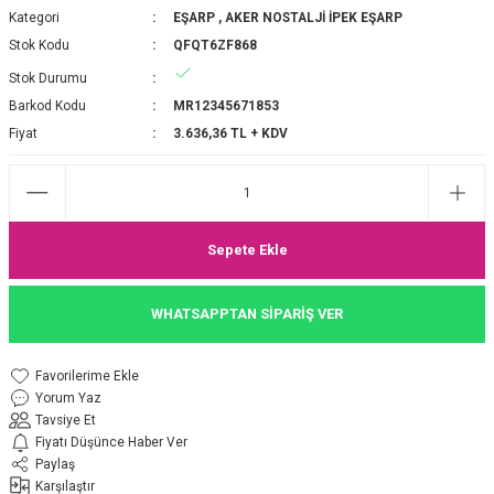
Kategori
EŞARP
,
AKER NOSTALJİ İPEK EŞARP
P 2025-2026 SONBAHAR KIŞ
E MONOGRAM ŞAL
Stok Kodu
QFQT6ZF868
Stok Durumu
M JAKAR EŞARP
İNKIL MEDİNE İPEĞİ ŞAL
Barkod Kodu
MR12345671853
OOLTUCH PAMUK EŞARP
L
Fiyat
3.636,36 TL + KDV
GEL ŞİFON EŞARP
LİĞİ İPEK KOTON EŞARP
Sepete Ekle
 EŞARP
LÜ ŞAL
WHATSAPPTAN SİPARİŞ VER
ARP
E İPEĞİ ŞAL
Yorum Yaz
L İPEK EŞARP
O ŞAL
Tavsiye Et
Fiyatı Düşünce Haber Ver
ARP
ŞAL
Paylaş
Karşılaştır