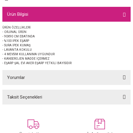
EŞARP
Ürün Bilgisi
 EŞARP
AL
ÜRÜN ÖZELLİKLERİ
- ORJİNAL ÜRÜN
İPEK EŞARP 2025-2026 SONBAHAR KIŞ
M JAKAR ŞAL
- 90X90 CM EBATINDA
- %100 İPEK EŞARP
- SURA İPEK KUMAŞ
GRAM EŞARP
ği İpek Koton Şal
- LAVANTA KOKULU
- 4 MEVSİM KULLANIMA UYGUNDUR
- KANSEROJEN MADDE İÇERMEZ
ARP
- EŞARP ŞAL EVİ AKER EŞARP YETKİLİ BAYİSİDİR
Yorumlar
 EŞARP
LI ŞAL
EŞARP
KARLI ŞAL
Taksit Seçenekleri
Bu ürüne ilk yorumu siz yapın!
 ŞAL
Yorum Yaz
 ŞAL