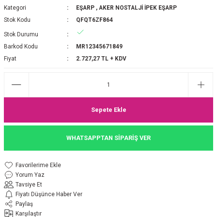
Kategori
EŞARP
,
AKER NOSTALJİ İPEK EŞARP
P 2025-2026 SONBAHAR KIŞ
E MONOGRAM ŞAL
Stok Kodu
QFQT6ZF864
Stok Durumu
M JAKAR EŞARP
İNKIL MEDİNE İPEĞİ ŞAL
Barkod Kodu
MR12345671849
OOLTUCH PAMUK EŞARP
L
Fiyat
2.727,27 TL + KDV
GEL ŞİFON EŞARP
LİĞİ İPEK KOTON EŞARP
Sepete Ekle
 EŞARP
LÜ ŞAL
WHATSAPPTAN SİPARİŞ VER
ARP
E İPEĞİ ŞAL
Yorum Yaz
L İPEK EŞARP
O ŞAL
Tavsiye Et
Fiyatı Düşünce Haber Ver
ARP
ŞAL
Paylaş
Karşılaştır