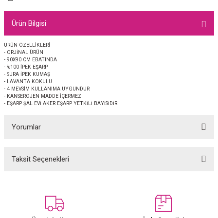
EŞARP
Ürün Bilgisi
 EŞARP
AL
ÜRÜN ÖZELLİKLERİ
- ORJİNAL ÜRÜN
İPEK EŞARP 2025-2026 SONBAHAR KIŞ
M JAKAR ŞAL
- 90X90 CM EBATINDA
- %100 İPEK EŞARP
- SURA İPEK KUMAŞ
GRAM EŞARP
ği İpek Koton Şal
- LAVANTA KOKULU
- 4 MEVSİM KULLANIMA UYGUNDUR
- KANSEROJEN MADDE İÇERMEZ
ARP
- EŞARP ŞAL EVİ AKER EŞARP YETKİLİ BAYİSİDİR
Yorumlar
 EŞARP
LI ŞAL
EŞARP
KARLI ŞAL
Taksit Seçenekleri
Bu ürüne ilk yorumu siz yapın!
 ŞAL
Yorum Yaz
 ŞAL