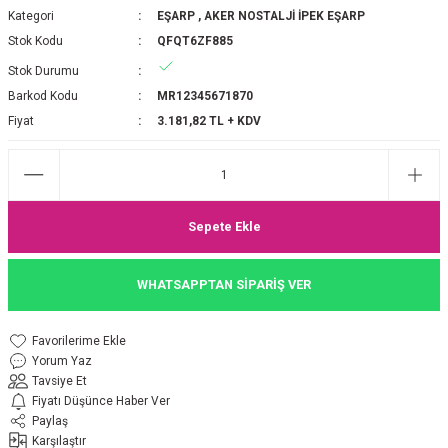
Kategori
EŞARP
,
AKER NOSTALJİ İPEK EŞARP
P 2025-2026 SONBAHAR KIŞ
E MONOGRAM ŞAL
Stok Kodu
QFQT6ZF885
Stok Durumu
M JAKAR EŞARP
İNKIL MEDİNE İPEĞİ ŞAL
Barkod Kodu
MR12345671870
OOLTUCH PAMUK EŞARP
L
Fiyat
3.181,82 TL + KDV
GEL ŞİFON EŞARP
LİĞİ İPEK KOTON EŞARP
Sepete Ekle
 EŞARP
LÜ ŞAL
WHATSAPPTAN SİPARİŞ VER
ARP
E İPEĞİ ŞAL
Yorum Yaz
L İPEK EŞARP
O ŞAL
Tavsiye Et
Fiyatı Düşünce Haber Ver
ARP
ŞAL
Paylaş
Karşılaştır