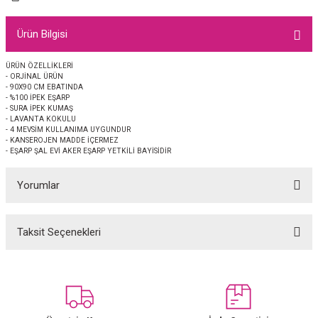
EŞARP
Ürün Bilgisi
 EŞARP
AL
ÜRÜN ÖZELLİKLERİ
- ORJİNAL ÜRÜN
İPEK EŞARP 2025-2026 SONBAHAR KIŞ
M JAKAR ŞAL
- 90X90 CM EBATINDA
- %100 İPEK EŞARP
- SURA İPEK KUMAŞ
GRAM EŞARP
ği İpek Koton Şal
- LAVANTA KOKULU
- 4 MEVSİM KULLANIMA UYGUNDUR
- KANSEROJEN MADDE İÇERMEZ
ARP
- EŞARP ŞAL EVİ AKER EŞARP YETKİLİ BAYİSİDİR
Yorumlar
 EŞARP
LI ŞAL
EŞARP
KARLI ŞAL
Taksit Seçenekleri
Bu ürüne ilk yorumu siz yapın!
 ŞAL
Yorum Yaz
 ŞAL