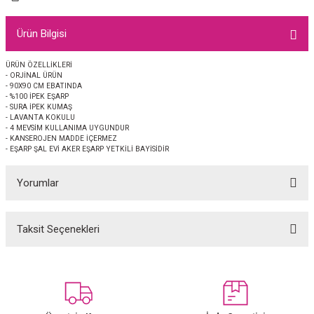
EŞARP
Ürün Bilgisi
 EŞARP
AL
ÜRÜN ÖZELLİKLERİ
- ORJİNAL ÜRÜN
İPEK EŞARP 2025-2026 SONBAHAR KIŞ
M JAKAR ŞAL
- 90X90 CM EBATINDA
- %100 İPEK EŞARP
- SURA İPEK KUMAŞ
GRAM EŞARP
ği İpek Koton Şal
- LAVANTA KOKULU
- 4 MEVSİM KULLANIMA UYGUNDUR
- KANSEROJEN MADDE İÇERMEZ
ARP
- EŞARP ŞAL EVİ AKER EŞARP YETKİLİ BAYİSİDİR
Yorumlar
 EŞARP
LI ŞAL
EŞARP
KARLI ŞAL
Taksit Seçenekleri
Bu ürüne ilk yorumu siz yapın!
 ŞAL
Yorum Yaz
 ŞAL