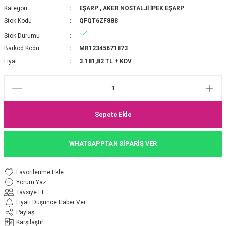
Kategori
EŞARP
,
AKER NOSTALJİ İPEK EŞARP
P 2025-2026 SONBAHAR KIŞ
E MONOGRAM ŞAL
Stok Kodu
QFQT6ZF888
Stok Durumu
M JAKAR EŞARP
İNKIL MEDİNE İPEĞİ ŞAL
Barkod Kodu
MR12345671873
OOLTUCH PAMUK EŞARP
L
Fiyat
3.181,82 TL + KDV
GEL ŞİFON EŞARP
LİĞİ İPEK KOTON EŞARP
Sepete Ekle
 EŞARP
LÜ ŞAL
WHATSAPPTAN SİPARİŞ VER
ARP
E İPEĞİ ŞAL
Yorum Yaz
L İPEK EŞARP
O ŞAL
Tavsiye Et
Fiyatı Düşünce Haber Ver
ARP
ŞAL
Paylaş
Karşılaştır