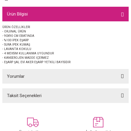
EŞARP
Ürün Bilgisi
 EŞARP
AL
ÜRÜN ÖZELLİKLERİ
- ORJİNAL ÜRÜN
İPEK EŞARP 2025-2026 SONBAHAR KIŞ
M JAKAR ŞAL
- 90X90 CM EBATINDA
- %100 İPEK EŞARP
- SURA İPEK KUMAŞ
GRAM EŞARP
ği İpek Koton Şal
- LAVANTA KOKULU
- 4 MEVSİM KULLANIMA UYGUNDUR
- KANSEROJEN MADDE İÇERMEZ
ARP
- EŞARP ŞAL EVİ AKER EŞARP YETKİLİ BAYİSİDİR
Yorumlar
 EŞARP
LI ŞAL
EŞARP
KARLI ŞAL
Taksit Seçenekleri
Bu ürüne ilk yorumu siz yapın!
 ŞAL
Yorum Yaz
 ŞAL