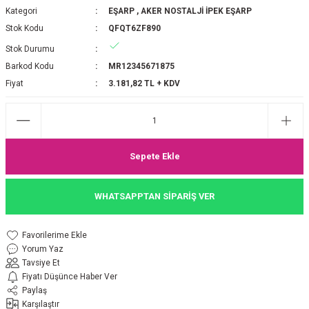
Kategori
EŞARP
,
AKER NOSTALJİ İPEK EŞARP
P 2025-2026 SONBAHAR KIŞ
E MONOGRAM ŞAL
Stok Kodu
QFQT6ZF890
Stok Durumu
M JAKAR EŞARP
İNKIL MEDİNE İPEĞİ ŞAL
Barkod Kodu
MR12345671875
OOLTUCH PAMUK EŞARP
L
Fiyat
3.181,82 TL + KDV
GEL ŞİFON EŞARP
LİĞİ İPEK KOTON EŞARP
Sepete Ekle
 EŞARP
LÜ ŞAL
WHATSAPPTAN SİPARİŞ VER
ARP
E İPEĞİ ŞAL
Yorum Yaz
L İPEK EŞARP
O ŞAL
Tavsiye Et
Fiyatı Düşünce Haber Ver
ARP
ŞAL
Paylaş
Karşılaştır