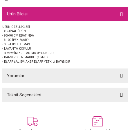
EŞARP
Ürün Bilgisi
 EŞARP
AL
ÜRÜN ÖZELLİKLERİ
- ORJİNAL ÜRÜN
İPEK EŞARP 2025-2026 SONBAHAR KIŞ
M JAKAR ŞAL
- 90X90 CM EBATINDA
- %100 İPEK EŞARP
- SURA İPEK KUMAŞ
GRAM EŞARP
ği İpek Koton Şal
- LAVANTA KOKULU
- 4 MEVSİM KULLANIMA UYGUNDUR
- KANSEROJEN MADDE İÇERMEZ
ARP
- EŞARP ŞAL EVİ AKER EŞARP YETKİLİ BAYİSİDİR
Yorumlar
 EŞARP
LI ŞAL
EŞARP
KARLI ŞAL
Taksit Seçenekleri
Bu ürüne ilk yorumu siz yapın!
 ŞAL
Yorum Yaz
 ŞAL