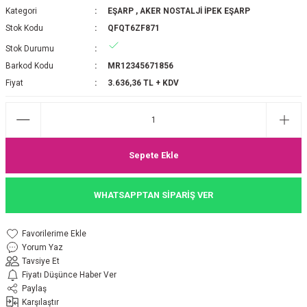
Kategori
EŞARP
,
AKER NOSTALJİ İPEK EŞARP
P 2025-2026 SONBAHAR KIŞ
E MONOGRAM ŞAL
Stok Kodu
QFQT6ZF871
Stok Durumu
M JAKAR EŞARP
İNKIL MEDİNE İPEĞİ ŞAL
Barkod Kodu
MR12345671856
OOLTUCH PAMUK EŞARP
L
Fiyat
3.636,36 TL + KDV
GEL ŞİFON EŞARP
LİĞİ İPEK KOTON EŞARP
Sepete Ekle
 EŞARP
LÜ ŞAL
WHATSAPPTAN SİPARİŞ VER
ARP
E İPEĞİ ŞAL
Yorum Yaz
L İPEK EŞARP
O ŞAL
Tavsiye Et
Fiyatı Düşünce Haber Ver
ARP
ŞAL
Paylaş
Karşılaştır