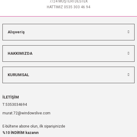
7/24 MÜŞTERİ DESTEK
HATTIMIZ 0535 303 46 94
Alışveriş
HAKKIMIZDA
KURUMSAL
İLETİŞİM
5353034694
murat.72@windowslive.com
E-bültene abone olun, ilk siparişinizde
%10 İNDİRİM kazanın