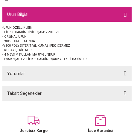
EŞARP
Ürün Bilgisi
 EŞARP
AL
-ÜRÜN ÖZELLİKLERİ
- PİERRE CARDİN TİVİL EŞARP 7290-922
İPEK EŞARP 2025-2026 SONBAHAR KIŞ
M JAKAR ŞAL
- ORJİNAL ÜRÜN
- 90X90 CM EBATINDA
-%100 POLYESTER TİVİL KUMAŞ İPEK İÇERMEZ
GRAM EŞARP
ği İpek Koton Şal
- KOLAY ŞEKİL ALIR
- 4 MEVSİM KULLANIMA UYGUNDUR
- EŞARP ŞAL EVİ PİERRE CARDİN EŞARP YETKİLİ BAYİSİDİR
ARP
Yorumlar
 EŞARP
LI ŞAL
EŞARP
KARLI ŞAL
Taksit Seçenekleri
Bu ürüne ilk yorumu siz yapın!
 ŞAL
Yorum Yaz
 ŞAL
Ücretsiz Kargo
İade Garantisi