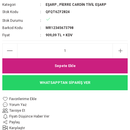
Kategori
EŞARP
,
PİERRE CARDİN TİVİL EŞARP
P 2025-2026 SONBAHAR KIŞ
E MONOGRAM ŞAL
Stok Kodu
QFQT6ZF2824
Stok Durumu
M JAKAR EŞARP
İNKIL MEDİNE İPEĞİ ŞAL
Barkod Kodu
MR12345673798
OOLTUCH PAMUK EŞARP
L
Fiyat
909,09 TL + KDV
GEL ŞİFON EŞARP
LİĞİ İPEK KOTON EŞARP
Sepete Ekle
 EŞARP
LÜ ŞAL
WHATSAPPTAN SİPARİŞ VER
ARP
E İPEĞİ ŞAL
Yorum Yaz
L İPEK EŞARP
O ŞAL
Tavsiye Et
Fiyatı Düşünce Haber Ver
ARP
ŞAL
Paylaş
Karşılaştır