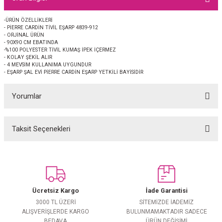
EŞARP
-ÜRÜN ÖZELLİKLERİ
- PİERRE CARDİN TİVİL EŞARP 4839-912
 EŞARP
AL
- ORJİNAL ÜRÜN
- 90X90 CM EBATINDA
-%100 POLYESTER TİVİL KUMAŞ İPEK İÇERMEZ
İPEK EŞARP 2025-2026 SONBAHAR KIŞ
M JAKAR ŞAL
- KOLAY ŞEKİL ALIR
- 4 MEVSİM KULLANIMA UYGUNDUR
- EŞARP ŞAL EVİ PİERRE CARDİN EŞARP YETKİLİ BAYİSİDİR
GRAM EŞARP
ği İpek Koton Şal
Yorumlar
ARP
Taksit Seçenekleri
 EŞARP
LI ŞAL
Bu ürüne ilk yorumu siz yapın!
EŞARP
KARLI ŞAL
Yorum Yaz
 ŞAL
Ücretsiz Kargo
İade Garantisi
 ŞAL
3000 TL ÜZERİ
SİTEMİZDE İADEMİZ
ALIŞVERİŞLERDE KARGO
BULUNMAMAKTADIR SADECE
BEDAVA
ÜRÜN DEĞİŞİMİ