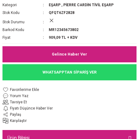
Kategori
EŞARP
,
PİERRE CARDİN TİVİL EŞARP
P 2025-2026 SONBAHAR KIŞ
E MONOGRAM ŞAL
Stok Kodu
QFQT6ZF2828
Stok Durumu
M JAKAR EŞARP
İNKIL MEDİNE İPEĞİ ŞAL
Barkod Kodu
MR12345673802
OOLTUCH PAMUK EŞARP
L
Fiyat
909,09 TL + KDV
GEL ŞİFON EŞARP
Gelince Haber Ver
LİĞİ İPEK KOTON EŞARP
WHATSAPPTAN SİPARİŞ VER
 EŞARP
LÜ ŞAL
Yorum Yaz
ARP
E İPEĞİ ŞAL
Tavsiye Et
Fiyatı Düşünce Haber Ver
L İPEK EŞARP
O ŞAL
Paylaş
Karşılaştır
ARP
ŞAL
Ürün Bilgisi