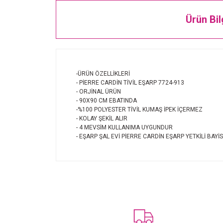
Ürün Bil
-ÜRÜN ÖZELLİKLERİ
- PİERRE CARDİN TİVİL EŞARP 7724-913
- ORJİNAL ÜRÜN
- 90X90 CM EBATINDA
-%100 POLYESTER TİVİL KUMAŞ İPEK İÇERMEZ
- KOLAY ŞEKİL ALIR
- 4 MEVSİM KULLANIMA UYGUNDUR
- EŞARP ŞAL EVİ PİERRE CARDİN EŞARP YETKİLİ BAYİS