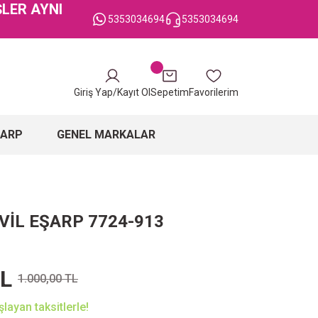
ŞLER AYNI
5353034694
5353034694
Giriş Yap/Kayıt Ol
Sepetim
Favorilerim
ŞARP
GENEL MARKALAR
VİL EŞARP 7724-913
TL
1.000,00 TL
layan taksitlerle!