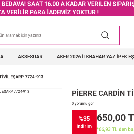
GO BEDAVA! SAAT 16.00 A KADAR VERİLEN SİPARİ
 VERİLİR PARA İADEMİZ YOKTUR !
TA
AKSESUAR
AKER 2026 İLKBAHAR YAZ İPEK E
TİVİL EŞARP 7724-913
PİERRE CARDİN Tİ
0 yorumu gör
650,00 
%35
indirim
*66,93 TL den baş