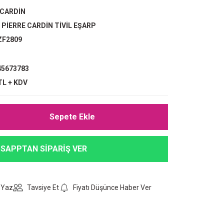
 CARDİN
,
PİERRE CARDİN TİVİL EŞARP
ZF2809
5673783
TL + KDV
Sepete Ekle
SAPPTAN SİPARİŞ VER
 Yaz
Tavsiye Et
Fiyatı Düşünce Haber Ver