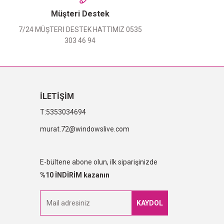
Müşteri Destek
7/24 MÜŞTERİ DESTEK HATTIMIZ 0535
303 46 94
İLETİŞİM
5353034694
murat.72@windowslive.com
E-bültene abone olun, ilk siparişinizde
%10 İNDİRİM kazanın
KAYDOL