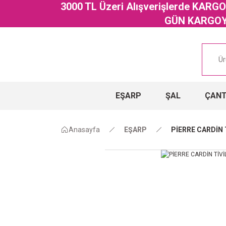
3000 TL Üzeri Alışverişlerde KAR
GÜN KARGOYA
EŞARP
ŞAL
ÇAN
Anasayfa
EŞARP
PİERRE CARDİN 