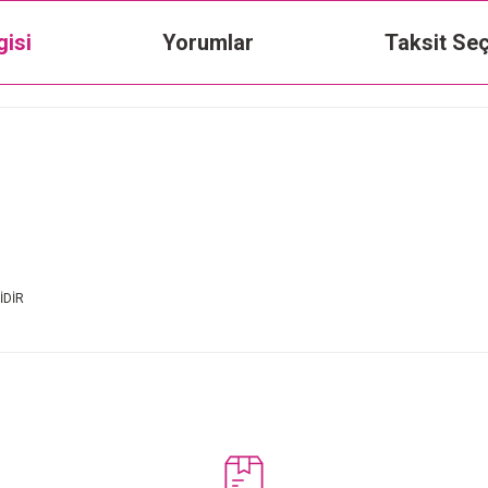
gisi
Yorumlar
Taksit Seç
İDİR
Bu ürüne ilk yorumu siz yapın!