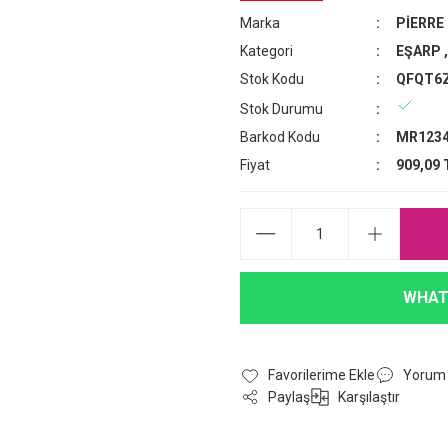
Marka
PİERRE
Kategori
EŞARP
Stok Kodu
QFQT6
Stok Durumu
Barkod Kodu
MR1234
Fiyat
909,09 
WHAT
Yorum
Paylaş
Karşılaştır