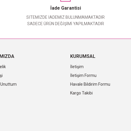
Yorum Yaz
İade Garantisi
SİTEMİZDE İADEMİZ BULUNMAMAKTADIR
SADECE ÜRÜN DEĞİŞİMİ YAPILMAKTADIR
IMIZDA
KURUMSAL
elik
İletişim
şi
İletişim Formu
i Unuttum
Havale Bildirim Formu
Kargo Takibi