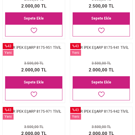
EŞARP
2.000,00 TL
2.500,00 TL
Sepete Ekle
Sepete Ekle
 EŞARP
AL
İPEK EŞARP 2025-2026 SONBAHAR KIŞ
M JAKAR ŞAL
%43
%43
AKER İPEK EŞARP 8175-951 TİVİL
AKER İPEK EŞARP 8175-941 TİVİL
GRAM EŞARP
ği İpek Koton Şal
Yeni
Yeni
3.500,00 TL
3.500,00 TL
ARP
2.000,00 TL
2.000,00 TL
 EŞARP
LI ŞAL
Sepete Ekle
Sepete Ekle
EŞARP
KARLI ŞAL
 ŞAL
%43
%43
AKER İPEK EŞARP 8175-971 TİVİL
AKER İPEK EŞARP 8175-942 TİVİL
Yeni
Yeni
 ŞAL
3.500,00 TL
3.500,00 TL
2.000,00 TL
2.000,00 TL