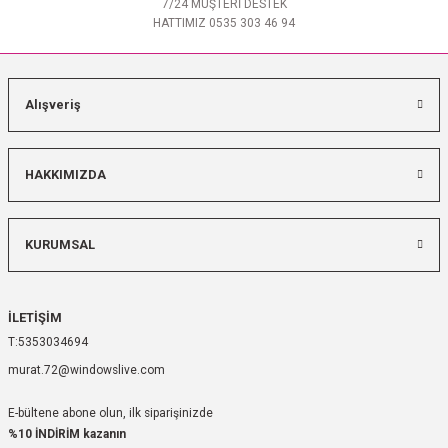
7/24 MÜŞTERİ DESTEK
HATTIMIZ 0535 303 46 94
Alışveriş
HAKKIMIZDA
KURUMSAL
İLETİŞİM
5353034694
murat.72@windowslive.com
E-bültene abone olun, ilk siparişinizde
%10 İNDİRİM kazanın