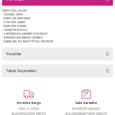
EŞARP
ÜRÜN ÖZELLİKLERİ
- ORJİNAL ÜRÜN
 EŞARP
AL
- 90X90 CM EBATINDA
- %100 İPEK EŞARP
- SURA İPEK KUMAŞ
İPEK EŞARP 2025-2026 SONBAHAR KIŞ
M JAKAR ŞAL
- LAVANTA KOKULU
- 4 MEVSİM KULLANIMA UYGUNDUR
- KANSEROJEN MADDE İÇERMEZ
GRAM EŞARP
ği İpek Koton Şal
- EŞARP ŞAL EVİ AKER YETKİLİ BAYİSİDİR
Yorumlar
ARP
 EŞARP
LI ŞAL
Taksit Seçenekleri
Bu ürüne ilk yorumu siz yapın!
EŞARP
KARLI ŞAL
Yorum Yaz
 ŞAL
Ücretsiz Kargo
İade Garantisi
 ŞAL
3000 TL ÜZERİ
SİTEMİZDE İADEMİZ
ALIŞVERİŞLERDE KARGO
BULUNMAMAKTADIR SADECE