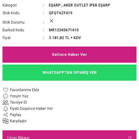
Kategori
EŞARP
,
AKER OUTLET İPEK EŞARP
P 2025-2026 SONBAHAR KIŞ
E MONOGRAM ŞAL
Stok Kodu
QFQT6ZF419
M JAKAR EŞARP
İNKIL MEDİNE İPEĞİ ŞAL
Stok Durumu
Barkod Kodu
MR12345671410
OOLTUCH PAMUK EŞARP
L
Fiyat
3.181,82 TL + KDV
GEL ŞİFON EŞARP
Gelince Haber Ver
LİĞİ İPEK KOTON EŞARP
WHATSAPPTAN SİPARİŞ VER
 EŞARP
LÜ ŞAL
Yorum Yaz
ARP
E İPEĞİ ŞAL
Tavsiye Et
Fiyatı Düşünce Haber Ver
L İPEK EŞARP
O ŞAL
Paylaş
Karşılaştır
ARP
ŞAL
Ürün Bilgisi