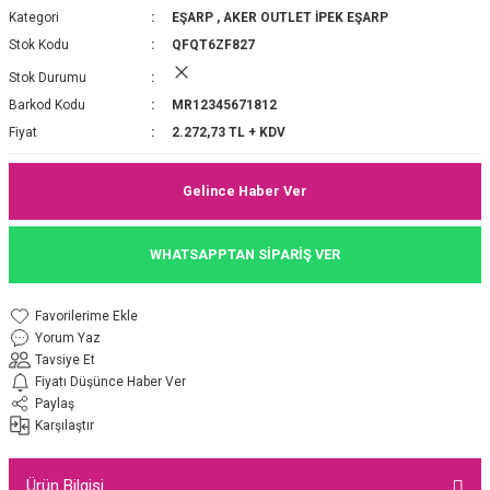
Kategori
EŞARP
,
AKER OUTLET İPEK EŞARP
P 2025-2026 SONBAHAR KIŞ
E MONOGRAM ŞAL
Stok Kodu
QFQT6ZF827
Stok Durumu
M JAKAR EŞARP
İNKIL MEDİNE İPEĞİ ŞAL
Barkod Kodu
MR12345671812
OOLTUCH PAMUK EŞARP
L
Fiyat
2.272,73 TL + KDV
GEL ŞİFON EŞARP
Gelince Haber Ver
LİĞİ İPEK KOTON EŞARP
WHATSAPPTAN SİPARİŞ VER
 EŞARP
LÜ ŞAL
Yorum Yaz
ARP
E İPEĞİ ŞAL
Tavsiye Et
Fiyatı Düşünce Haber Ver
L İPEK EŞARP
O ŞAL
Paylaş
Karşılaştır
ARP
ŞAL
Ürün Bilgisi