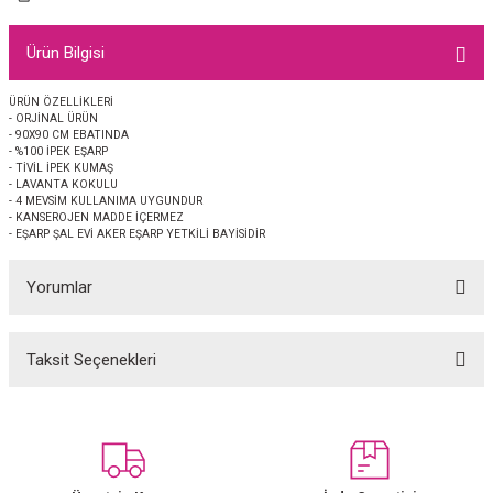
EŞARP
Ürün Bilgisi
 EŞARP
AL
ÜRÜN ÖZELLİKLERİ
- ORJİNAL ÜRÜN
İPEK EŞARP 2025-2026 SONBAHAR KIŞ
M JAKAR ŞAL
- 90X90 CM EBATINDA
- %100 İPEK EŞARP
- TİVİL İPEK KUMAŞ
GRAM EŞARP
ği İpek Koton Şal
- LAVANTA KOKULU
- 4 MEVSİM KULLANIMA UYGUNDUR
- KANSEROJEN MADDE İÇERMEZ
ARP
- EŞARP ŞAL EVİ AKER EŞARP YETKİLİ BAYİSİDİR
Yorumlar
 EŞARP
LI ŞAL
EŞARP
KARLI ŞAL
Taksit Seçenekleri
Bu ürüne ilk yorumu siz yapın!
 ŞAL
Yorum Yaz
 ŞAL