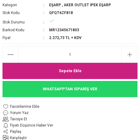
Kategori
EŞARP
,
AKER OUTLET İPEK EŞARP
P 2025-2026 SONBAHAR KIŞ
E MONOGRAM ŞAL
Stok Kodu
QFQT6ZF818
Stok Durumu
M JAKAR EŞARP
İNKIL MEDİNE İPEĞİ ŞAL
Barkod Kodu
MR12345671803
OOLTUCH PAMUK EŞARP
L
Fiyat
2.272,73 TL + KDV
GEL ŞİFON EŞARP
LİĞİ İPEK KOTON EŞARP
Sepete Ekle
 EŞARP
LÜ ŞAL
WHATSAPPTAN SİPARİŞ VER
ARP
E İPEĞİ ŞAL
Yorum Yaz
L İPEK EŞARP
O ŞAL
Tavsiye Et
Fiyatı Düşünce Haber Ver
ARP
ŞAL
Paylaş
Karşılaştır