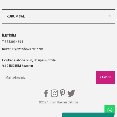
KURUMSAL
İLETİŞİM
5353034694
murat.72@windowslive.com
E-bültene abone olun, ilk siparişinizde
%10 İNDİRİM kazanın
KAYDOL
©2024. Tüm Hakları Saklıdır.