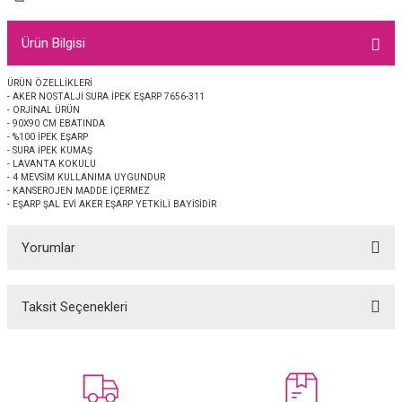
EŞARP
Ürün Bilgisi
 EŞARP
AL
ÜRÜN ÖZELLİKLERİ
- AKER NOSTALJİ SURA İPEK EŞARP 7656-311
İPEK EŞARP 2025-2026 SONBAHAR KIŞ
M JAKAR ŞAL
- ORJİNAL ÜRÜN
- 90X90 CM EBATINDA
- %100 İPEK EŞARP
GRAM EŞARP
ği İpek Koton Şal
- SURA İPEK KUMAŞ
- LAVANTA KOKULU
- 4 MEVSİM KULLANIMA UYGUNDUR
ARP
- KANSEROJEN MADDE İÇERMEZ
- EŞARP ŞAL EVİ AKER EŞARP YETKİLİ BAYİSİDİR
 EŞARP
LI ŞAL
Yorumlar
EŞARP
KARLI ŞAL
Taksit Seçenekleri
Bu ürüne ilk yorumu siz yapın!
 ŞAL
 ŞAL
Yorum Yaz