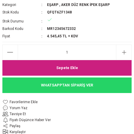
Kategori
EŞARP
,
AKER DÜZ RENK İPEK EŞARP
P 2025-2026 SONBAHAR KIŞ
E MONOGRAM ŞAL
Stok Kodu
QFQT6ZF1348
Stok Durumu
M JAKAR EŞARP
İNKIL MEDİNE İPEĞİ ŞAL
Barkod Kodu
MR12345672332
OOLTUCH PAMUK EŞARP
L
Fiyat
4.545,45 TL + KDV
GEL ŞİFON EŞARP
LİĞİ İPEK KOTON EŞARP
Sepete Ekle
 EŞARP
LÜ ŞAL
WHATSAPPTAN SİPARİŞ VER
ARP
E İPEĞİ ŞAL
Yorum Yaz
L İPEK EŞARP
O ŞAL
Tavsiye Et
Fiyatı Düşünce Haber Ver
ARP
ŞAL
Paylaş
Karşılaştır