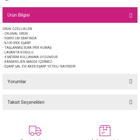
EŞARP
Ürün Bilgisi
 EŞARP
AL
ÜRÜN ÖZELLİKLERİ
- ORJİNAL ÜRÜN
İPEK EŞARP 2025-2026 SONBAHAR KIŞ
M JAKAR ŞAL
- 90X90 CM EBATINDA
- %100 İPEK EŞARP
- TAŞLANMIŞ SURA İPEK KUMAŞ
GRAM EŞARP
ği İpek Koton Şal
- LAVANTA KOKULU
- 4 MEVSİM KULLANIMA UYGUNDUR
- KANSEROJEN MADDE İÇERMEZ
ARP
- EŞARP ŞAL EVİ AKER EŞARP YETKİLİ BAYİSİDİR
Yorumlar
 EŞARP
LI ŞAL
EŞARP
KARLI ŞAL
Taksit Seçenekleri
Bu ürüne ilk yorumu siz yapın!
 ŞAL
Yorum Yaz
 ŞAL