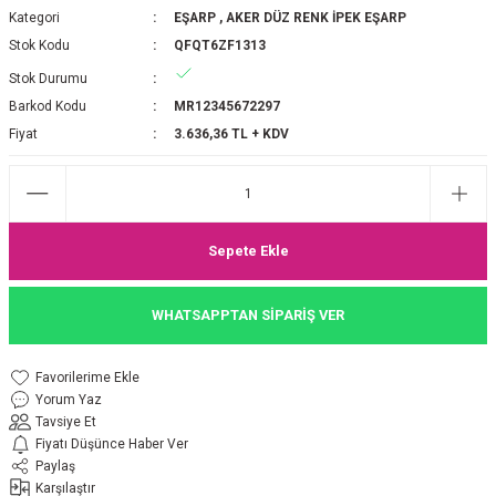
Kategori
EŞARP
,
AKER DÜZ RENK İPEK EŞARP
P 2025-2026 SONBAHAR KIŞ
E MONOGRAM ŞAL
Stok Kodu
QFQT6ZF1313
Stok Durumu
M JAKAR EŞARP
İNKIL MEDİNE İPEĞİ ŞAL
Barkod Kodu
MR12345672297
OOLTUCH PAMUK EŞARP
L
Fiyat
3.636,36 TL + KDV
GEL ŞİFON EŞARP
LİĞİ İPEK KOTON EŞARP
Sepete Ekle
 EŞARP
LÜ ŞAL
WHATSAPPTAN SİPARİŞ VER
ARP
E İPEĞİ ŞAL
Yorum Yaz
L İPEK EŞARP
O ŞAL
Tavsiye Et
Fiyatı Düşünce Haber Ver
ARP
ŞAL
Paylaş
Karşılaştır