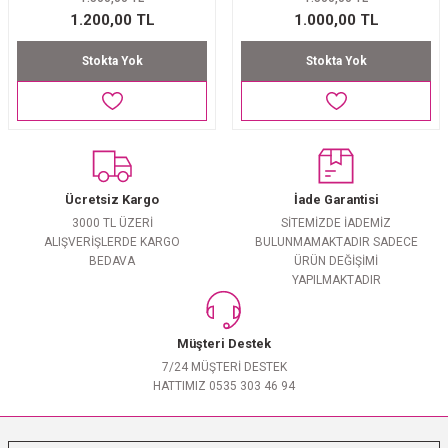
EŞARP
1.200,00 TL
1.000,00 TL
Stokta Yok
Stokta Yok
 EŞARP
AL
İPEK EŞARP 2025-2026 SONBAHAR KIŞ
M JAKAR ŞAL
GRAM EŞARP
ği İpek Koton Şal
Ücretsiz Kargo
İade Garantisi
ARP
3000 TL ÜZERİ
SİTEMİZDE İADEMİZ
ALIŞVERİŞLERDE KARGO
BULUNMAMAKTADIR SADECE
 EŞARP
LI ŞAL
BEDAVA
ÜRÜN DEĞİŞİMİ
YAPILMAKTADIR
EŞARP
KARLI ŞAL
Müşteri Destek
 ŞAL
7/24 MÜŞTERİ DESTEK
HATTIMIZ 0535 303 46 94
 ŞAL