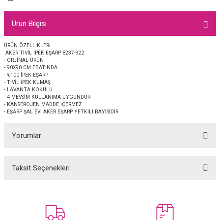
EŞARP
Ürün Bilgisi
 EŞARP
AL
ÜRÜN ÖZELLİKLERİ
AKER TİVİL İPEK EŞARP 8237-922
İPEK EŞARP 2025-2026 SONBAHAR KIŞ
M JAKAR ŞAL
- ORJİNAL ÜRÜN
- 90X90 CM EBATINDA
- %100 İPEK EŞARP
GRAM EŞARP
ği İpek Koton Şal
- TİVİL İPEK KUMAŞ
- LAVANTA KOKULU
- 4 MEVSİM KULLANIMA UYGUNDUR
ARP
- KANSEROJEN MADDE İÇERMEZ
- EŞARP ŞAL EVİ AKER EŞARP YETKİLİ BAYİSİDİR
 EŞARP
LI ŞAL
Yorumlar
EŞARP
KARLI ŞAL
Taksit Seçenekleri
Bu ürüne ilk yorumu siz yapın!
 ŞAL
 ŞAL
Yorum Yaz