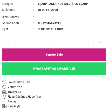
Kategori
EŞARP
,
AKER NOSTALJİ İPEK EŞARP
P 2025-2026 SONBAHAR KIŞ
E MONOGRAM ŞAL
Stok Kodu
QFQT6ZF2938
Stok Durumu
M JAKAR EŞARP
İNKIL MEDİNE İPEĞİ ŞAL
Barkod Kodu
MR12345673911
OOLTUCH PAMUK EŞARP
L
Fiyat
3.181,82 TL + KDV
GEL ŞİFON EŞARP
LİĞİ İPEK KOTON EŞARP
Sepete Ekle
 EŞARP
LÜ ŞAL
WHATSAPPTAN SİPARİŞ VER
ARP
E İPEĞİ ŞAL
Yorum Yaz
L İPEK EŞARP
O ŞAL
Tavsiye Et
Fiyatı Düşünce Haber Ver
ARP
ŞAL
Paylaş
Karşılaştır