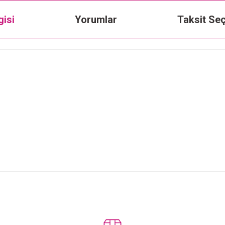
gisi
Yorumlar
Taksit Seç
Bu ürüne ilk yorumu siz yapın!