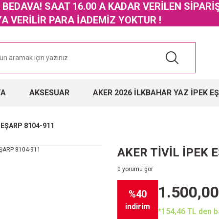
GO BEDAVA! SAAT 16.00 A KADAR VERİLEN SİPARİ
 VERİLİR PARA İADEMİZ YOKTUR !
TA
AKSESUAR
AKER 2026 İLKBAHAR YAZ İPEK E
K EŞARP 8104-911
AKER TİVİL İPEK 
0 yorumu gör
1.500,00
%40
indirim
*154,46 TL den ba