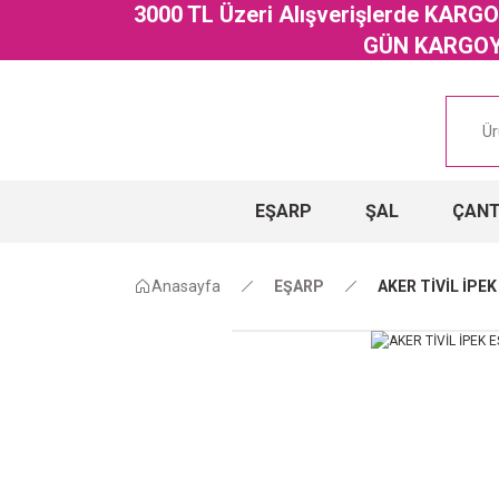
3000 TL Üzeri Alışverişlerde KAR
GÜN KARGOYA
EŞARP
ŞAL
ÇAN
Anasayfa
EŞARP
AKER TİVİL İPE