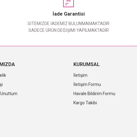
Yorum Yaz
İade Garantisi
SİTEMİZDE İADEMİZ BULUNMAMAKTADIR
SADECE ÜRÜN DEĞİŞİMİ YAPILMAKTADIR
IMIZDA
KURUMSAL
elik
İletişim
şi
İletişim Formu
i Unuttum
Havale Bildirim Formu
Kargo Takibi