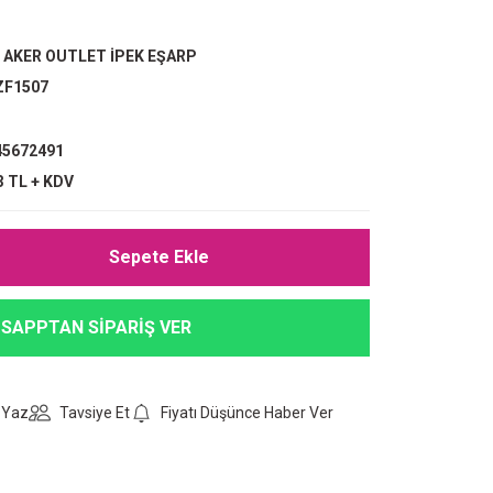
,
AKER OUTLET İPEK EŞARP
ZF1507
5672491
3 TL + KDV
Sepete Ekle
SAPPTAN SİPARİŞ VER
 Yaz
Tavsiye Et
Fiyatı Düşünce Haber Ver