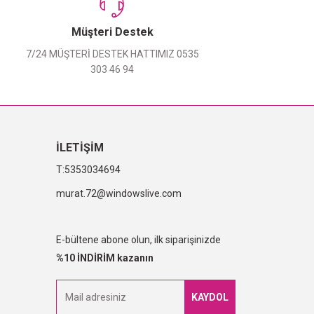
Müşteri Destek
7/24 MÜŞTERİ DESTEK HATTIMIZ 0535
303 46 94
İLETİŞİM
5353034694
murat.72@windowslive.com
E-bültene abone olun, ilk siparişinizde
%10 İNDİRİM kazanın
KAYDOL