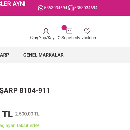
ŞLER AYNI
5353034694
5353034694
Giriş Yap/Kayıt Ol
Sepetim
Favorilerim
ŞARP
GENEL MARKALAR
EŞARP 8104-911
 TL
2.500,00 TL
şlayan taksitlerle!