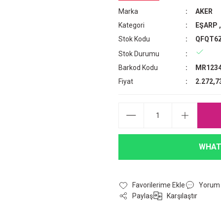
Marka
AKER
Kategori
EŞARP
Stok Kodu
QFQT6
Stok Durumu
Barkod Kodu
MR1234
Fiyat
2.272,7
WHAT
Yorum
Paylaş
Karşılaştır