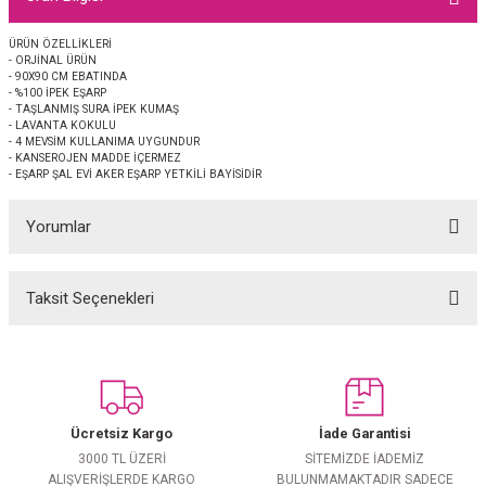
EŞARP
ÜRÜN ÖZELLİKLERİ
- ORJİNAL ÜRÜN
 EŞARP
AL
- 90X90 CM EBATINDA
- %100 İPEK EŞARP
- TAŞLANMIŞ SURA İPEK KUMAŞ
İPEK EŞARP 2025-2026 SONBAHAR KIŞ
M JAKAR ŞAL
- LAVANTA KOKULU
- 4 MEVSİM KULLANIMA UYGUNDUR
- KANSEROJEN MADDE İÇERMEZ
- EŞARP ŞAL EVİ AKER EŞARP YETKİLİ BAYİSİDİR
GRAM EŞARP
ği İpek Koton Şal
Yorumlar
ARP
 EŞARP
LI ŞAL
Taksit Seçenekleri
Bu ürüne ilk yorumu siz yapın!
EŞARP
KARLI ŞAL
Yorum Yaz
 ŞAL
Ücretsiz Kargo
İade Garantisi
 ŞAL
3000 TL ÜZERİ
SİTEMİZDE İADEMİZ
ALIŞVERİŞLERDE KARGO
BULUNMAMAKTADIR SADECE