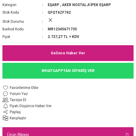
Kategori
EŞARP
,
AKER NOSTALJİ İPEK EŞARP
P 2025-2026 SONBAHAR KIŞ
E MONOGRAM ŞAL
Stok Kodu
QFQT6ZF742
Stok Durumu
M JAKAR EŞARP
İNKIL MEDİNE İPEĞİ ŞAL
Barkod Kodu
MR12345671735
OOLTUCH PAMUK EŞARP
L
Fiyat
2.727,27 TL + KDV
GEL ŞİFON EŞARP
Gelince Haber Ver
LİĞİ İPEK KOTON EŞARP
WHATSAPPTAN SİPARİŞ VER
 EŞARP
LÜ ŞAL
Yorum Yaz
ARP
E İPEĞİ ŞAL
Tavsiye Et
Fiyatı Düşünce Haber Ver
L İPEK EŞARP
O ŞAL
Paylaş
Karşılaştır
ARP
ŞAL
Ürün Bilgisi