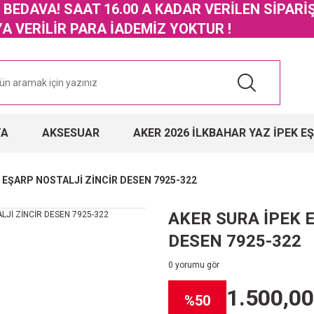
GO BEDAVA! SAAT 16.00 A KADAR VERİLEN SİPARİ
 VERİLİR PARA İADEMİZ YOKTUR !
TA
AKSESUAR
AKER 2026 İLKBAHAR YAZ İPEK E
 EŞARP NOSTALJİ ZİNCİR DESEN 7925-322
AKER SURA İPEK 
DESEN 7925-322
0 yorumu gör
1.500,00
%50