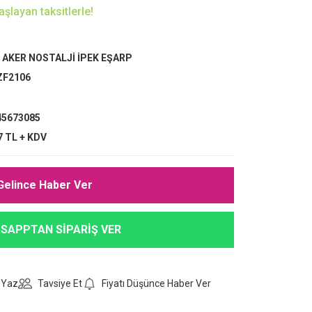
şlayan taksitlerle!
,
AKER NOSTALJİ İPEK EŞARP
ZF2106
5673085
7 TL + KDV
Gelince Haber Ver
SAPPTAN SİPARİŞ VER
 Yaz
Tavsiye Et
Fiyatı Düşünce Haber Ver