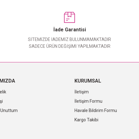
Bu ürüne ilk yorumu siz yapın!
Yorum Yaz
İade Garantisi
SİTEMİZDE İADEMİZ BULUNMAMAKTADIR
SADECE ÜRÜN DEĞİŞİMİ YAPILMAKTADIR
IMIZDA
KURUMSAL
elik
İletişim
şi
İletişim Formu
i Unuttum
Havale Bildirim Formu
Kargo Takibi