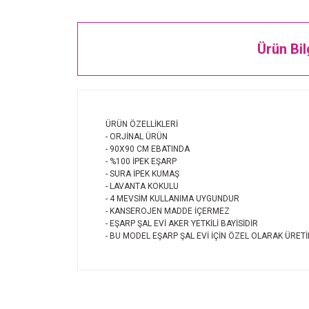
Ürün Bil
ÜRÜN ÖZELLİKLERİ
- ORJİNAL ÜRÜN
- 90X90 CM EBATINDA
- %100 İPEK EŞARP
- SURA İPEK KUMAŞ
- LAVANTA KOKULU
- 4 MEVSİM KULLANIMA UYGUNDUR
- KANSEROJEN MADDE İÇERMEZ
- EŞARP ŞAL EVİ AKER YETKİLİ BAYİSİDİR
- BU MODEL EŞARP ŞAL EVİ İÇİN ÖZEL OLARAK ÜRETİ