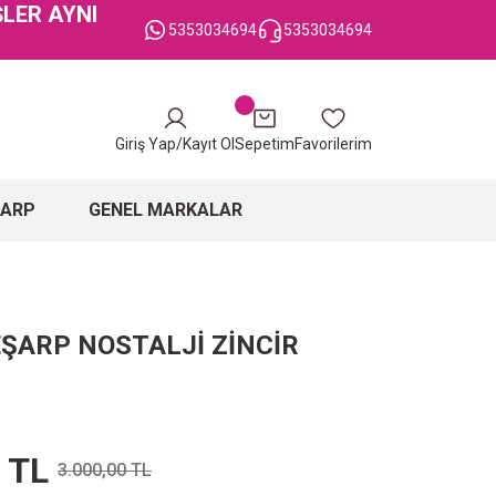
ŞLER AYNI
5353034694
5353034694
Giriş Yap/Kayıt Ol
Sepetim
Favorilerim
ŞARP
GENEL MARKALAR
EŞARP NOSTALJİ ZİNCİR
 TL
3.000,00 TL