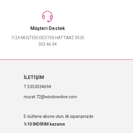
Müşteri Destek
7/24 MÜŞTERİ DESTEK HATTIMIZ 0535
303 46 94
İLETİŞİM
5353034694
murat.72@windowslive.com
E-bültene abone olun, ilk siparişinizde
%10 İNDİRİM kazanın