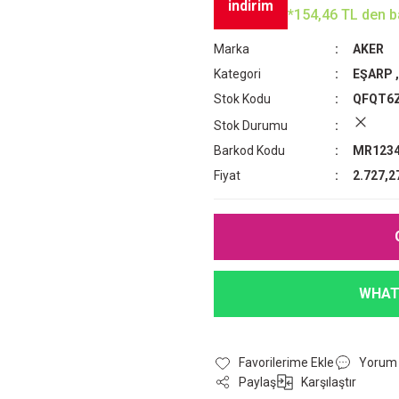
indirim
*154,46 TL den ba
Marka
AKER
Kategori
EŞARP
Stok Kodu
QFQT6
Stok Durumu
Barkod Kodu
MR1234
Fiyat
2.727,2
WHAT
Yorum
Paylaş
Karşılaştır