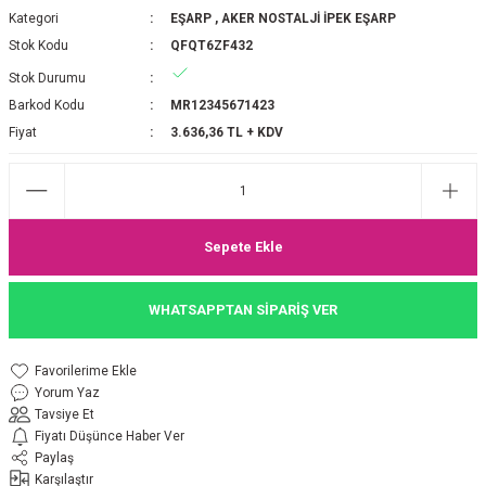
Kategori
EŞARP
,
AKER NOSTALJİ İPEK EŞARP
P 2025-2026 SONBAHAR KIŞ
E MONOGRAM ŞAL
Stok Kodu
QFQT6ZF432
M JAKAR EŞARP
İNKIL MEDİNE İPEĞİ ŞAL
Stok Durumu
Barkod Kodu
MR12345671423
OOLTUCH PAMUK EŞARP
L
Fiyat
3.636,36 TL + KDV
GEL ŞİFON EŞARP
LİĞİ İPEK KOTON EŞARP
Sepete Ekle
 EŞARP
LÜ ŞAL
WHATSAPPTAN SİPARİŞ VER
ARP
E İPEĞİ ŞAL
Yorum Yaz
L İPEK EŞARP
O ŞAL
Tavsiye Et
Fiyatı Düşünce Haber Ver
ARP
ŞAL
Paylaş
Karşılaştır