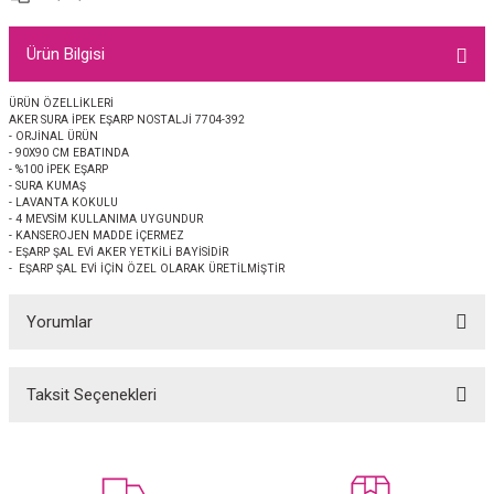
EŞARP
Ürün Bilgisi
 EŞARP
AL
ÜRÜN ÖZELLİKLERİ
AKER SURA İPEK EŞARP NOSTALJİ 7704-392
İPEK EŞARP 2025-2026 SONBAHAR KIŞ
M JAKAR ŞAL
- ORJİNAL ÜRÜN
- 90X90 CM EBATINDA
- %100 İPEK EŞARP
GRAM EŞARP
ği İpek Koton Şal
- SURA KUMAŞ
- LAVANTA KOKULU
- 4 MEVSİM KULLANIMA UYGUNDUR
ARP
- KANSEROJEN MADDE İÇERMEZ
- EŞARP ŞAL EVİ AKER YETKİLİ BAYİSİDİR
- EŞARP ŞAL EVİ İÇİN ÖZEL OLARAK ÜRETİLMİŞTİR
 EŞARP
LI ŞAL
Yorumlar
EŞARP
KARLI ŞAL
Taksit Seçenekleri
 ŞAL
Bu ürüne ilk yorumu siz yapın!
 ŞAL
Yorum Yaz