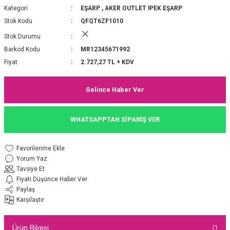
Kategori
EŞARP
,
AKER OUTLET İPEK EŞARP
P 2025-2026 SONBAHAR KIŞ
E MONOGRAM ŞAL
Stok Kodu
QFQT6ZF1010
Stok Durumu
M JAKAR EŞARP
İNKIL MEDİNE İPEĞİ ŞAL
Barkod Kodu
MR12345671992
OOLTUCH PAMUK EŞARP
L
Fiyat
2.727,27 TL + KDV
GEL ŞİFON EŞARP
Gelince Haber Ver
LİĞİ İPEK KOTON EŞARP
WHATSAPPTAN SİPARİŞ VER
 EŞARP
LÜ ŞAL
Yorum Yaz
ARP
E İPEĞİ ŞAL
Tavsiye Et
Fiyatı Düşünce Haber Ver
L İPEK EŞARP
O ŞAL
Paylaş
Karşılaştır
ARP
ŞAL
Ürün Bilgisi