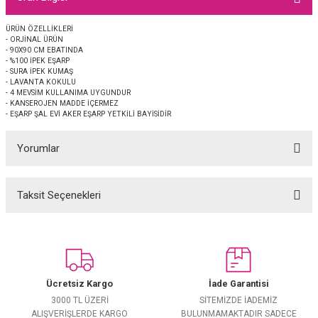
EŞARP
ÜRÜN ÖZELLİKLERİ
- ORJİNAL ÜRÜN
 EŞARP
AL
- 90X90 CM EBATINDA
- %100 İPEK EŞARP
- SURA İPEK KUMAŞ
İPEK EŞARP 2025-2026 SONBAHAR KIŞ
M JAKAR ŞAL
- LAVANTA KOKULU
- 4 MEVSİM KULLANIMA UYGUNDUR
- KANSEROJEN MADDE İÇERMEZ
- EŞARP ŞAL EVİ AKER EŞARP YETKİLİ BAYİSİDİR
GRAM EŞARP
ği İpek Koton Şal
Yorumlar
ARP
 EŞARP
LI ŞAL
Taksit Seçenekleri
Bu ürüne ilk yorumu siz yapın!
EŞARP
KARLI ŞAL
Yorum Yaz
 ŞAL
Ücretsiz Kargo
İade Garantisi
 ŞAL
3000 TL ÜZERİ
SİTEMİZDE İADEMİZ
ALIŞVERİŞLERDE KARGO
BULUNMAMAKTADIR SADECE