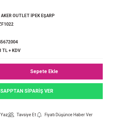
,
AKER OUTLET İPEK EŞARP
ZF1022
5672004
3 TL + KDV
Sepete Ekle
SAPPTAN SİPARİŞ VER
 Yaz
Tavsiye Et
Fiyatı Düşünce Haber Ver