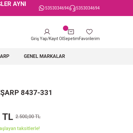
ŞLER AYNI
5353034694
5353034694
Giriş Yap/Kayıt Ol
Sepetim
Favorilerim
ŞARP
GENEL MARKALAR
EŞARP 8437-331
 TL
2.500,00 TL
şlayan taksitlerle!