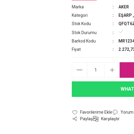
Marka
AKER
Kategori
EŞARP
Stok Kodu
QFQT6
Stok Durumu
Barkod Kodu
MR1234
Fiyat
2.272,7
WHAT
Yorum
Paylaş
Karşılaştır