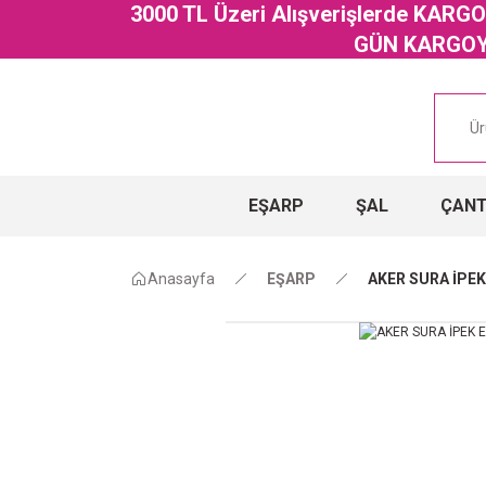
3000 TL Üzeri Alışverişlerde KAR
GÜN KARGOYA
EŞARP
ŞAL
ÇAN
Anasayfa
EŞARP
AKER SURA İPEK