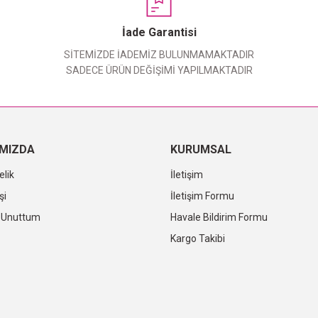
Yorum Yaz
İade Garantisi
SİTEMİZDE İADEMİZ BULUNMAMAKTADIR
SADECE ÜRÜN DEĞİŞİMİ YAPILMAKTADIR
IMIZDA
KURUMSAL
elik
İletişim
şi
İletişim Formu
i Unuttum
Havale Bildirim Formu
Kargo Takibi