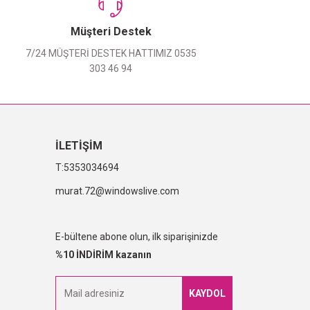
Müşteri Destek
7/24 MÜŞTERİ DESTEK HATTIMIZ 0535
303 46 94
İLETİŞİM
5353034694
murat.72@windowslive.com
E-bültene abone olun, ilk siparişinizde
%10 İNDİRİM kazanın
KAYDOL