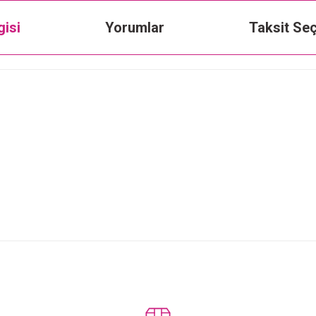
gisi
Yorumlar
Taksit Seç
Bu ürüne ilk yorumu siz yapın!