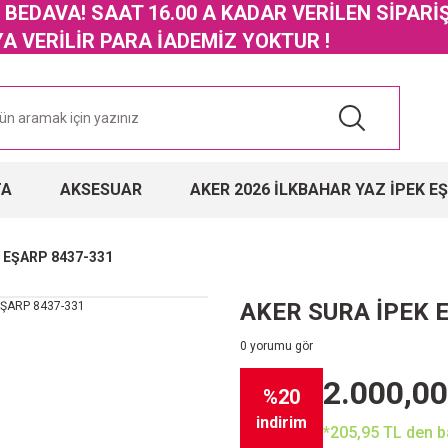
GO BEDAVA! SAAT 16.00 A KADAR VERİLEN SİPARİ
 VERİLİR PARA İADEMİZ YOKTUR !
TA
AKSESUAR
AKER 2026 İLKBAHAR YAZ İPEK E
 EŞARP 8437-331
AKER SURA İPEK 
0 yorumu gör
2.000,00
%20
indirim
*205,95 TL den ba