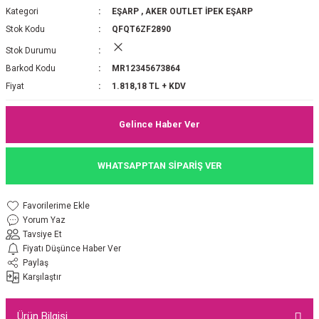
Kategori
EŞARP
,
AKER OUTLET İPEK EŞARP
P 2025-2026 SONBAHAR KIŞ
E MONOGRAM ŞAL
Stok Kodu
QFQT6ZF2890
Stok Durumu
M JAKAR EŞARP
İNKIL MEDİNE İPEĞİ ŞAL
Barkod Kodu
MR12345673864
OOLTUCH PAMUK EŞARP
L
Fiyat
1.818,18 TL + KDV
GEL ŞİFON EŞARP
Gelince Haber Ver
LİĞİ İPEK KOTON EŞARP
WHATSAPPTAN SİPARİŞ VER
 EŞARP
LÜ ŞAL
Yorum Yaz
ARP
E İPEĞİ ŞAL
Tavsiye Et
Fiyatı Düşünce Haber Ver
L İPEK EŞARP
O ŞAL
Paylaş
Karşılaştır
ARP
ŞAL
Ürün Bilgisi