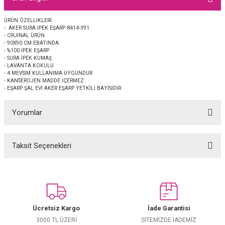
EŞARP
ÜRÜN ÖZELLİKLERİ
- AKER SURA İPEK EŞARP 8414-391
 EŞARP
AL
- ORJİNAL ÜRÜN
- 90X90 CM EBATINDA
- %100 İPEK EŞARP
İPEK EŞARP 2025-2026 SONBAHAR KIŞ
M JAKAR ŞAL
- SURA İPEK KUMAŞ
- LAVANTA KOKULU
- 4 MEVSİM KULLANIMA UYGUNDUR
- KANSEROJEN MADDE İÇERMEZ
GRAM EŞARP
ği İpek Koton Şal
- EŞARP ŞAL EVİ AKER EŞARP YETKİLİ BAYİSİDİR
ARP
Yorumlar
 EŞARP
LI ŞAL
Taksit Seçenekleri
Bu ürüne ilk yorumu siz yapın!
EŞARP
KARLI ŞAL
 ŞAL
Yorum Yaz
 ŞAL
Ücretsiz Kargo
İade Garantisi
3000 TL ÜZERİ
SİTEMİZDE İADEMİZ