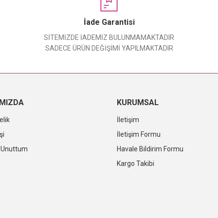
Yorum Yaz
İade Garantisi
SİTEMİZDE İADEMİZ BULUNMAMAKTADIR
SADECE ÜRÜN DEĞİŞİMİ YAPILMAKTADIR
IMIZDA
KURUMSAL
elik
İletişim
şi
İletişim Formu
i Unuttum
Havale Bildirim Formu
Kargo Takibi