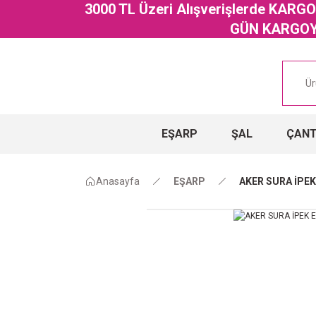
3000 TL Üzeri Alışverişlerde KAR
GÜN KARGOYA
EŞARP
ŞAL
ÇAN
Anasayfa
EŞARP
AKER SURA İPEK