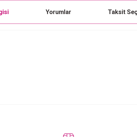
gisi
Yorumlar
Taksit Seç
Bu ürüne ilk yorumu siz yapın!