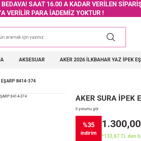
GO BEDAVA! SAAT 16.00 A KADAR VERİLEN SİPARİ
 VERİLİR PARA İADEMİZ YOKTUR !
TA
AKSESUAR
AKER 2026 İLKBAHAR YAZ İPEK E
 EŞARP 8414-374
AKER SURA İPEK 
0 yorumu gör
1.300,00
%35
indirim
*133,87 TL den ba