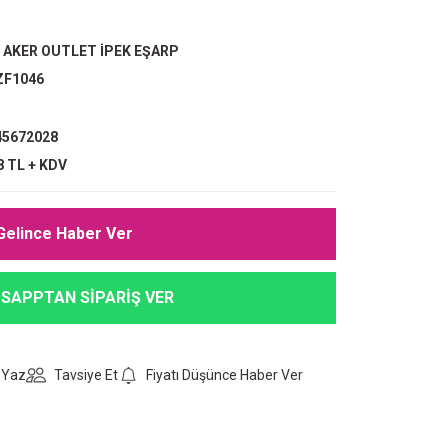
,
AKER OUTLET İPEK EŞARP
ZF1046
5672028
8 TL + KDV
Gelince Haber Ver
SAPPTAN SİPARİŞ VER
 Yaz
Tavsiye Et
Fiyatı Düşünce Haber Ver