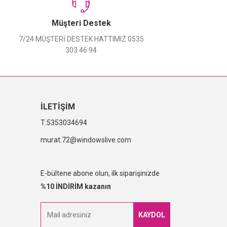
Müşteri Destek
7/24 MÜŞTERİ DESTEK HATTIMIZ 0535
303 46 94
İLETİŞİM
5353034694
murat.72@windowslive.com
E-bültene abone olun, ilk siparişinizde
%10 İNDİRİM kazanın
KAYDOL