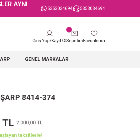
ŞLER AYNI
5353034694
5353034694
Giriş Yap/Kayıt Ol
Sepetim
Favorilerim
ŞARP
GENEL MARKALAR
EŞARP 8414-374
 TL
2.000,00 TL
şlayan taksitlerle!