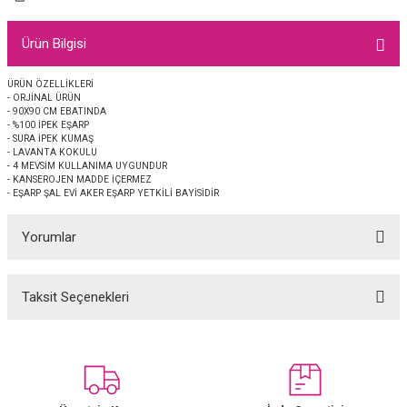
EŞARP
Ürün Bilgisi
 EŞARP
AL
ÜRÜN ÖZELLİKLERİ
- ORJİNAL ÜRÜN
İPEK EŞARP 2025-2026 SONBAHAR KIŞ
M JAKAR ŞAL
- 90X90 CM EBATINDA
- %100 İPEK EŞARP
- SURA İPEK KUMAŞ
GRAM EŞARP
ği İpek Koton Şal
- LAVANTA KOKULU
- 4 MEVSİM KULLANIMA UYGUNDUR
- KANSEROJEN MADDE İÇERMEZ
ARP
- EŞARP ŞAL EVİ AKER EŞARP YETKİLİ BAYİSİDİR
Yorumlar
 EŞARP
LI ŞAL
EŞARP
KARLI ŞAL
Taksit Seçenekleri
Bu ürüne ilk yorumu siz yapın!
 ŞAL
Yorum Yaz
 ŞAL