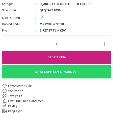
Kategori
EŞARP
,
AKER OUTLET İPEK EŞARP
P 2025-2026 SONBAHAR KIŞ
E MONOGRAM ŞAL
Stok Kodu
QFQT6ZF1036
Stok Durumu
M JAKAR EŞARP
İNKIL MEDİNE İPEĞİ ŞAL
Barkod Kodu
MR12345672018
OOLTUCH PAMUK EŞARP
L
Fiyat
2.727,27 TL + KDV
GEL ŞİFON EŞARP
LİĞİ İPEK KOTON EŞARP
Sepete Ekle
 EŞARP
LÜ ŞAL
WHATSAPPTAN SİPARİŞ VER
ARP
E İPEĞİ ŞAL
Yorum Yaz
L İPEK EŞARP
O ŞAL
Tavsiye Et
Fiyatı Düşünce Haber Ver
ARP
ŞAL
Paylaş
Karşılaştır