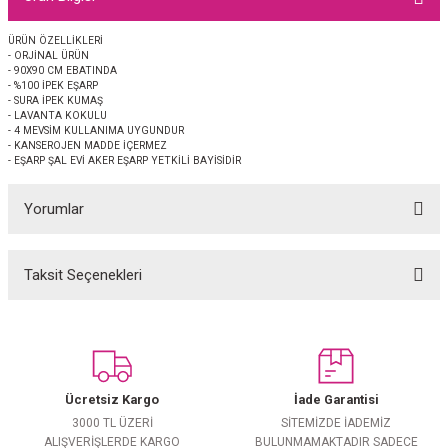
EŞARP
ÜRÜN ÖZELLİKLERİ
- ORJİNAL ÜRÜN
 EŞARP
AL
- 90X90 CM EBATINDA
- %100 İPEK EŞARP
- SURA İPEK KUMAŞ
İPEK EŞARP 2025-2026 SONBAHAR KIŞ
M JAKAR ŞAL
- LAVANTA KOKULU
- 4 MEVSİM KULLANIMA UYGUNDUR
- KANSEROJEN MADDE İÇERMEZ
- EŞARP ŞAL EVİ AKER EŞARP YETKİLİ BAYİSİDİR
GRAM EŞARP
ği İpek Koton Şal
Yorumlar
ARP
 EŞARP
LI ŞAL
Taksit Seçenekleri
Bu ürüne ilk yorumu siz yapın!
EŞARP
KARLI ŞAL
Yorum Yaz
 ŞAL
Ücretsiz Kargo
İade Garantisi
 ŞAL
3000 TL ÜZERİ
SİTEMİZDE İADEMİZ
ALIŞVERİŞLERDE KARGO
BULUNMAMAKTADIR SADECE