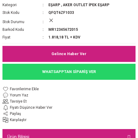
Kategori
EŞARP
,
AKER OUTLET İPEK EŞARP
P 2025-2026 SONBAHAR KIŞ
E MONOGRAM ŞAL
Stok Kodu
QFQT6ZF1033
Stok Durumu
M JAKAR EŞARP
İNKIL MEDİNE İPEĞİ ŞAL
Barkod Kodu
MR12345672015
OOLTUCH PAMUK EŞARP
L
Fiyat
1.818,18 TL + KDV
GEL ŞİFON EŞARP
Gelince Haber Ver
LİĞİ İPEK KOTON EŞARP
WHATSAPPTAN SİPARİŞ VER
 EŞARP
LÜ ŞAL
Yorum Yaz
ARP
E İPEĞİ ŞAL
Tavsiye Et
Fiyatı Düşünce Haber Ver
L İPEK EŞARP
O ŞAL
Paylaş
Karşılaştır
ARP
ŞAL
Ürün Bilgisi